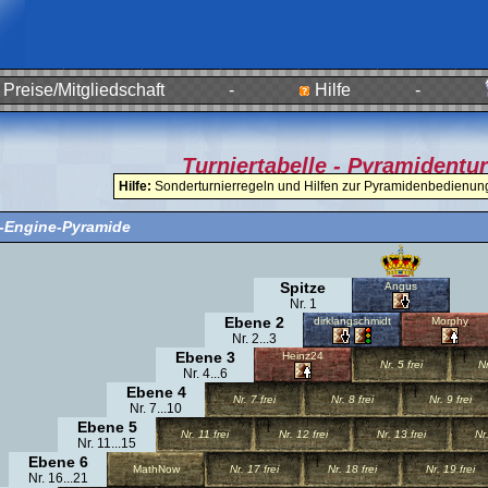
Preise/Mitgliedschaft
-
Hilfe
-
Turniertabelle - Pyramidentur
Hilfe:
Sonderturnierregeln und Hilfen zur Pyramidenbedienung 
o-Engine-Pyramide
Spitze
Angus
Nr. 1
Ebene 2
dirklangschmidt
Morphy
Nr. 2...3
Ebene 3
Heinz24
Nr. 5 frei
Nr
Nr. 4...6
Ebene 4
Nr. 7 frei
Nr. 8 frei
Nr. 9 frei
Nr. 7...10
Ebene 5
Nr. 11 frei
Nr. 12 frei
Nr. 13 frei
Nr.
Nr. 11...15
Ebene 6
MathNow
Nr. 17 frei
Nr. 18 frei
Nr. 19 frei
Nr. 16...21