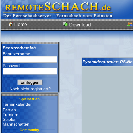
Home
-
-
Download
Benutzerbereich
Benutzername:
Pyramidenturnier: RS-N
Passwort:
Noch nicht registriert?
Spielbetrieb
Terminkalender
Partien
Turniere
Spieler
Mannschaften
Community