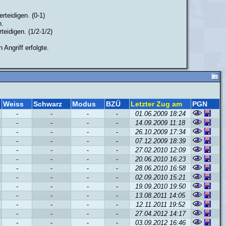
erteidigen. (0-1)
n.
teidigen. (1/2-1/2)
 Angriff erfolgte.
Weiss
Schwarz
Modus
BZÜ
Letzter Zug am
PGN
-
-
-
-
01.06.2009 18:24
-
-
-
-
14.09.2009 11:18
-
-
-
-
26.10.2009 17:34
-
-
-
-
07.12.2009 18:39
-
-
-
-
27.02.2010 12:09
-
-
-
-
20.06.2010 16:23
-
-
-
-
28.06.2010 16:58
-
-
-
-
02.09.2010 15:21
-
-
-
-
19.09.2010 19:50
-
-
-
-
13.08.2011 14:05
-
-
-
-
12.11.2011 19:52
-
-
-
-
27.04.2012 14:17
-
-
-
-
03.09.2012 16:46