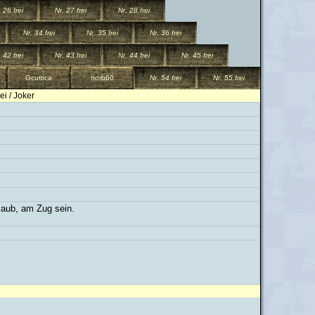
 26 frei
Nr. 27 frei
Nr. 28 frei
Nr. 34 frei
Nr. 35 frei
Nr. 36 frei
 42 frei
Nr. 43 frei
Nr. 44 frei
Nr. 45 frei
Gcuttica
norb60
Nr. 54 frei
Nr. 55 frei
rei / Joker
rlaub, am Zug sein.