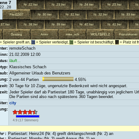
ene 7
Nr. 22 frei
Nr. 23 frei
Nr. 24 frei
Nr. 25 frei
Nr.
 22...28
Fred1507
Nr. 30 frei
Nr. 31 frei
Nr. 32 frei
Nr. 33 frei
 37 frei
Nr. 38 frei
Nr. 39 frei
Nr. 40 frei
Nr. 41 frei
Nr.
Doering
Amor
mike_sch
WOLFSPELZ
Franziskaner
= Spieler greift an,
= Spieler verteidigt,
= Spieler ist beschäftigt,
= Platz ist f
hter:
remoteSchach
inn:
21.02.2009 12:00
atus:
läuft...
etyp:
Klassisches Schach
aub:
Allgemeiner Urlaub des Benutzers
ung:
2 von 44 Partien
4.55%
eit:
30 Tage für 10 Züge, ungenutzte Bedenkzeit wird nicht angespart.
zeit:
Jeder Spieler darf ab Partiestart 180 Tage, unabhängig von jeglichem U
Die Partien sind also nach spätestens 360 Tagen beendet.
iter:
city
ung:
4.9
(
17
Stimmen)
hr:
Partiestart: Heinz24 (Nr. 4) greift dirklangschmidt (Nr. 2) an
hr:
Partiestart: Morphy (Nr. 3) greift Angus (Nr. 1) an