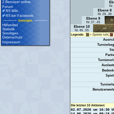
2 Benutzer online
Eb
Nr.
Forum
Ebene 8
RS Wiki
Nr. 29...36
RS bei Facebook
Ebene 9
Nr.
Sonstiges
Nr. 37...45
Hilfsmittel
Ebene 10
roli
Statistik
Nr. 46...55
Sonstiges
Legende:
= Spieler ruht,
Datenschutz
Ausric
Impressum
Turnierbeg
St
Parti
Turnierurl
Auslast
Bedenkz
Spiel
Turnierle
Benutzerwert
Die letzten 10 Aktionen:
02.07.2026 um 16:30 U
14.06.2026 um 09:18 U