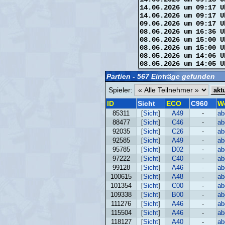
14.06.2026 um 09:17 U
14.06.2026 um 09:17 U
09.06.2026 um 09:17 U
08.06.2026 um 16:36 U
08.06.2026 um 15:00 U
08.06.2026 um 15:00 U
08.05.2026 um 14:06 U
08.05.2026 um 14:05 U
Partien - 567 Einträge gefunden
Spieler:
ID
Sicht
ECO
C960
W
85311
[
Sicht
]
A49
-
ab
88477
[
Sicht
]
C46
-
ab
92035
[
Sicht
]
C26
-
ab
92585
[
Sicht
]
A49
-
ab
95785
[
Sicht
]
D02
-
ab
97222
[
Sicht
]
C40
-
ab
99128
[
Sicht
]
A46
-
ab
100615
[
Sicht
]
A48
-
ab
101354
[
Sicht
]
C00
-
ab
109338
[
Sicht
]
B00
-
ab
111276
[
Sicht
]
A46
-
ab
115504
[
Sicht
]
A46
-
ab
118127
[
Sicht
]
A40
-
ab