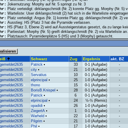
hr:
Jokernutzung: Morphy auf Nr. 5 springt zu Nr. 3
hr:
Platz verteidigt: dirklangschmidt (Nr. 2) konnte Platz gg. Morphy (Nr. 5) v
hr:
Warteliste: User dirklangschmidt (2) hat sich in die Warteliste eingetrage
hr:
Platz verteidigt: Angus (Nr. 1) konnte Platz gg. dirklangschmidt (Nr. 2) ver
hr:
Ausstieg: HS (Platz 3 hat die Pyramide verlassen.
hr:
HS (Platz 3, Ebene 2) wird auf Aussteigerstatus gesetzt, da zu lange kein
hr:
Partiestart: Morphy (Nr. 5) greift dirklangschmidt (Nr. 2) via Warteliste an.
hr:
Platztausch: Pyramidenplätze 5 (HS) und 3 (Morphy) getauscht.
eiß
Schwarz
Zug
Ergebnis
akt. BZ
gemeldet2635
Patrick
•
33
0-1 (Aufgabe)
-
gemeldet2635
city
•
21
1-0 (Aufgabe)
-
gemeldet2635
•
Servatius
10
0-1 (Aufgabe)
-
gemeldet2635
elprincipal
•
25
1-0 (Aufgabe)
-
gemeldet2635
•
thono
15
0-1 (Aufgabe)
-
gemeldet2635
BorisB.Knispel
•
28
0-1 (Aufgabe)
-
gemeldet2635
Patrick
•
6
0-1 (Aufgabe)
-
gemeldet2635
elprincipal
•
24
½-½ (Remis)
-
gemeldet2635
opadidi
•
26
1-0 (Aufgabe)
-
gemeldet2635
ZiegertA
•
1
0-1 (Aufgabe)
-
gemeldet2635
Warheld
•
22
1-0 (Aufgabe)
-
gemeldet2635
Pilgrim
•
21
1-0 (Aufgabe)
-
gemeldet2635
Phil
•
17
1-0 (Aufgabe)
-