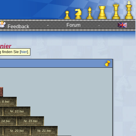
-
Forum
-
Feedback
nier
finden Sie [
hier
].
. 6 frei
Nr. 10 frei
 14 frei
Nr. 15 frei
Nr. 20 frei
Nr. 21 frei