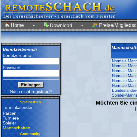
Home
-
-
Preise/Mitgliedsc
Download
Mannschafte
Benutzerbereich
Benutzername:
Normale Manns
Normale Manns
Passwort:
Normale Manns
Normale Manns
Normale Manns
Normale Manns
Bundesländer
Noch nicht registriert?
Sonder-Manns
Möchten Sie ein
Spielbetrieb
Terminkalender
Partien
Turniere
Spieler
Mannschaften
Community