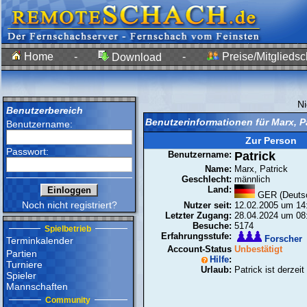
Home
-
-
Preise/Mitgliedsc
Download
N
Benutzerbereich
Benutzerinformationen für Marx, P
Benutzername:
Zur Person
Passwort:
Benutzername:
Patrick
Name:
Marx, Patrick
Geschlecht:
männlich
Land:
GER (Deutsc
Noch nicht registriert?
Nutzer seit:
12.02.2005 um 14
Letzter Zugang:
28.04.2024 um 08
Besuche:
5174
Spielbetrieb
Erfahrungsstufe:
Forscher
Terminkalender
Account-Status
Unbestätigt
Partien
Hilfe
:
Turniere
Urlaub:
Patrick ist derzeit
Spieler
Mannschaften
Community