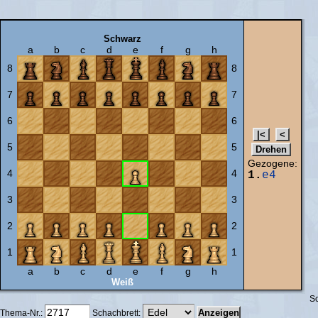
Schwarz
a
b
c
d
e
f
g
h
8
8
7
7
6
6
5
5
Gezogene:
4
4
1.
e4
3
3
2
2
1
1
a
b
c
d
e
f
g
h
Weiß
Sc
Thema-Nr.:
Schachbrett: