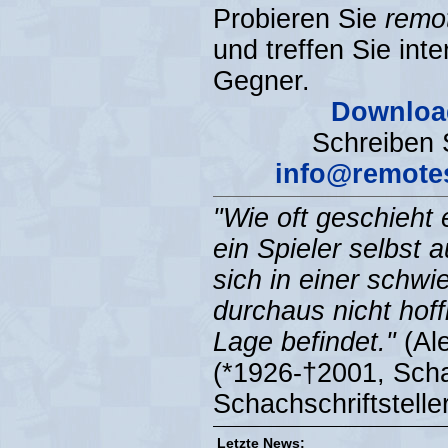
Probieren Sie
remo
und treffen Sie int
Gegner.
Downloa
Schreiben 
info@remote
"Wie oft geschieht 
ein Spieler selbst a
sich in einer schwi
durchaus nicht hof
Lage befindet."
(Ale
(*1926-†2001, Sch
Schachschriftsteller
Letzte News: