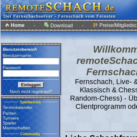
Home
-
-
Preise/Mitgliedsc
Download
Willkomm
Benutzerbereich
Benutzername:
remoteSchac
Passwort:
Fernschac
Fernschach, Live- 
Klassisch & Ches
Noch nicht registriert?
Random-Chess) - Üb
Spielbetrieb
Clientprogramm od
Terminkalender
Partien
Turniere
Spieler
Mannschaften
Community