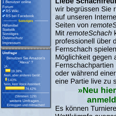
Liebe Schachfreu
1 Benutzer online
Forum
wir begrüssen Sie r
RS Wiki
auf unseren Interne
RS bei Facebook
Sonstiges
Seiten von
remote
Hilfsmittel
Statistik
Mit
remoteSchach
k
Sonstiges
Datenschutz
professionell über 
Impressum
Fernschach spielen
Umfrage
Möglichkeit gegen 
Benutzen Sie Amazon's
"Alexa" ?
Fernschachpartien
JA :
19.38%
oder während einer
Nein, aber anderes Gerät :
eine Partie live zu 
5.43%
Nein, kein Voice Assistant:
»Neu hier
74.42%
(Stimmen: 129)
anmeld
weitere Umfragen...
Einloggen und mitmachen!
Es können Turnier