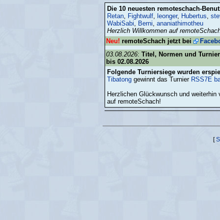
Die 10 neuesten remoteschach-Benut
Retan
,
Fightwulf
,
leonger
,
Hubertus
,
st
WabiSabi
,
Berni
,
ananiathimotheu
Herzlich Willkommen auf remoteSchach
Neu!
remoteSchach jetzt bei
Faceb
03.08.2026
:
Titel, Normen und Turnie
bis 02.08.2026
Folgende Turniersiege wurden erspie
Tibatong
gewinnt das Turnier
RSS7E ba
Herzlichen Glückwunsch und weiterhin 
auf remoteSchach!
[
S