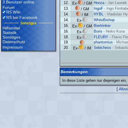
3 Benutzer online
12.
Honza
- Jan Lounek
Ex-
/ GM
Forum
13.
IngoF
- Ingo Firnhab
/ GM
RS Wiki
14.
HYBL
- Vladislav Hy
/ IM
RS bei Facebook
14.
WhiteBishop
Ex-
Sonstiges
16.
Biertrinker
Ex-
/ GM
Hilfsmittel
16.
Boris
- Heiko Kuna
Ex-
Statistik
Sonstiges
18.
FLEURY
- Flavio Fl
Ex-
Datenschutz
19.
phantomius
- Micha
Impressum
20.
Sebichess
- Sebast
Ex-
/ IM
Bemerkungen
In diese Liste gehen nur diejenigen ei
[
Allze