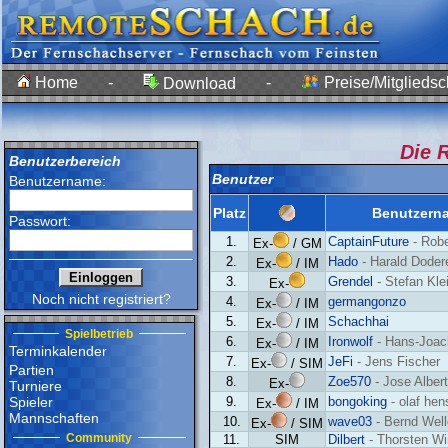
Home
-
-
Preise/Mitgliedsc
Download
Die 
Benutzerbereich
Benutzer
Benutzername:
Platz
Benutzern
Passwort:
1.
CaptainFuture
- Rob
Ex-
/ GM
2.
Hado
- Harald Doder
Ex-
/ IM
3.
Grendel
- Stefan Kle
Ex-
Noch nicht registriert?
4.
germangonzo
Ex-
/ IM
5.
Schachhai
Ex-
/ IM
Spielbetrieb
6.
Ironwolf
- Hans-Joac
Ex-
/ IM
Terminkalender
7.
JeFi
- Jens Fischer
Ex-
/ SIM
Partien
8.
Zoe570
- Jose Alber
Ex-
Turniere
Spieler
9.
bongoking
- olaf hen
Ex-
/ IM
Mannschaften
10.
wave03
- Bernd Well
Ex-
/ SIM
Community
11.
SIM
Dilbert
- Thorsten Wi