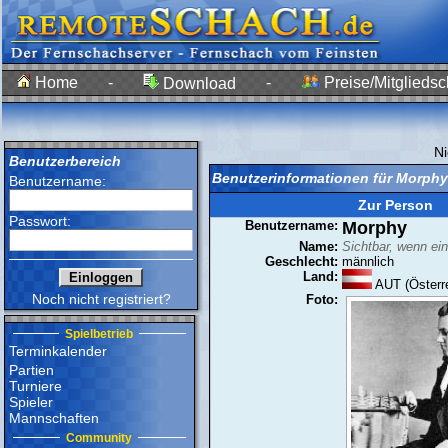
Home
-
-
Preise/Mitgliedsc
Download
N
Benutzerbereich
Benutzerinformationen für Morphy
Benutzername:
Zur Person
Passwort:
Benutzername:
Morphy
Name:
Sichtbar, wenn ei
Geschlecht:
männlich
Land:
AUT (Österre
Noch nicht registriert?
Foto:
Spielbetrieb
Terminkalender
Partien
Turniere
Spieler
Mannschaften
Community