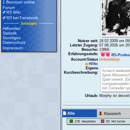
1 Benutzer online
Forum
RS Wiki
RS bei Facebook
Sonstiges
Hilfsmittel
Statistik
Sonstiges
Nutzer seit:
18.02.2009 um 09
Datenschutz
Letzter Zugang:
07.08.2026 um 20
Impressum
Besuche:
13865
Erfahrungsstufe:
RS-Profes
Account-Status
Unbestätigt
Hilfe
:
Eigene
Schach bedeutet
Kurzbeschreibung:
Sport,Wissensch
Spiel vereint. (
Computerspieler
mit Computer spi
Urlaub:
Morphy ist derzeit
Alle
Klassisch