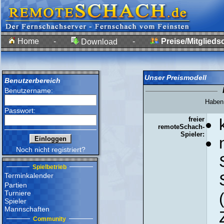
Home
-
-
Preise/Mitglieds
Download
Unser Preismodell
Benutzerbereich
Benutzername:
Haben 
Passwort:
freier
remoteSchach-
Spieler:
Noch nicht registriert?
Spielbetrieb
Terminkalender
Partien
Turniere
Spieler
Mannschaften
Community