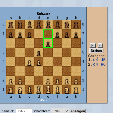
Schwarz
a
b
c
d
e
f
g
h
8
8
7
7
6
6
5
5
Gezogene:
1.
d4
d5
4
4
2.
c4
e6
3
3
2
2
1
1
a
b
c
d
e
f
g
h
Weiß
Thema-Nr.:
Schachbrett: