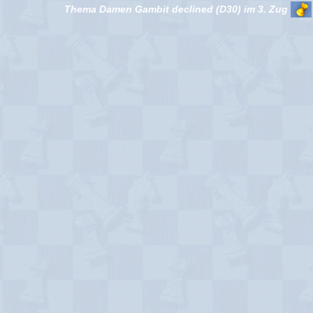
Thema Damen Gambit declined (D30) im 3. Zug