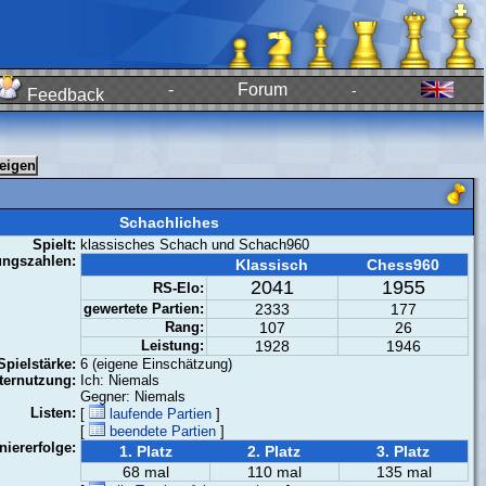
-
Forum
-
Feedback
Schachliches
Spielt:
klassisches Schach und Schach960
ungszahlen:
Klassisch
Chess960
2041
1955
RS-Elo:
gewertete Partien:
2333
177
Rang:
107
26
Leistung:
1928
1946
Spielstärke:
6 (eigene Einschätzung)
ernutzung:
Ich: Niemals
Gegner: Niemals
Listen:
[
laufende Partien
]
[
beendete Partien
]
niererfolge:
1. Platz
2. Platz
3. Platz
68 mal
110 mal
135 mal