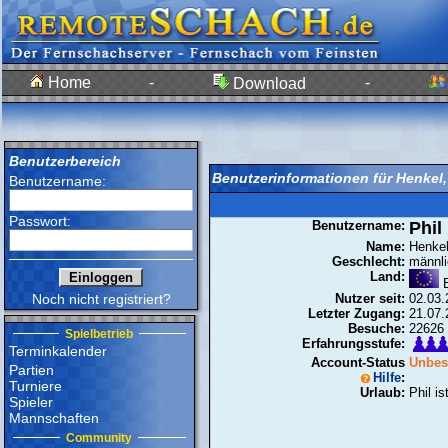
Home
-
-
Download
Benutzerbereich
Benutzerinformationen für Henkel,
Benutzername:
Passwort:
Benutzername:
Phil
Name:
Henkel
Geschlecht:
männli
Land:
E
Noch nicht registriert?
Nutzer seit:
02.03.
Letzter Zugang:
21.07.
Besuche:
22626
Spielbetrieb
Erfahrungsstufe:
Terminkalender
Account-Status
Unbest
Partien
Hilfe
:
Turniere
Urlaub:
Phil is
Spieler
Mannschaften
Community