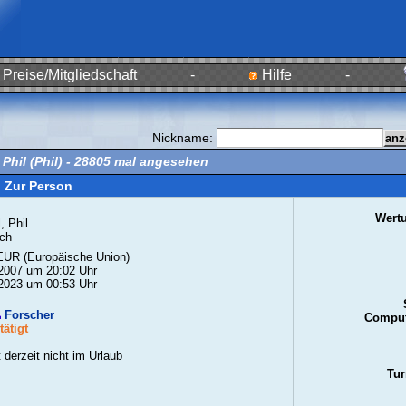
Preise/Mitgliedschaft
-
Hilfe
-
Nickname:
 Phil (Phil) - 28805 mal angesehen
Zur Person
Wert
, Phil
ch
UR (Europäische Union)
2007 um 20:02 Uhr
2023 um 00:53 Uhr
Forscher
Comput
ätigt
t derzeit nicht im Urlaub
Tur