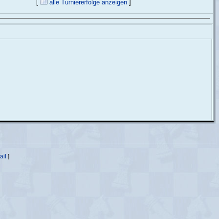
[
alle Turniererfolge anzeigen
]
ail
]