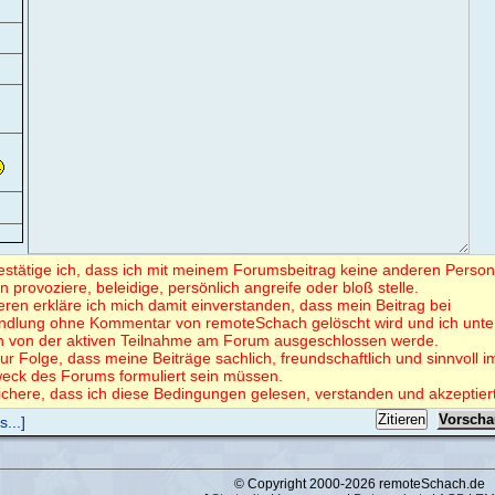
bestätige ich, dass ich mit meinem Forumsbeitrag keine anderen Perso
en provoziere, beleidige, persönlich angreife oder bloß stelle.
eren erkläre ich mich damit einverstanden, dass mein Beitrag bei
ndlung ohne Kommentar von remoteSchach gelöscht wird und ich unte
 von der aktiven Teilnahme am Forum ausgeschlossen werde.
ur Folge, dass meine Beiträge sachlich, freundschaftlich und sinnvoll i
eck des Forums formuliert sein müssen.
ichere, dass ich diese Bedingungen gelesen, verstanden und akzeptier
...]
© Copyright 2000-2026 remoteSchach.de