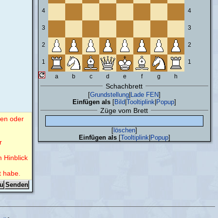
4
4
3
3
2
2
1
1
a
b
c
d
e
f
g
h
Schachbrett
[
Grundstellung
|
Lade FEN
]
Einfügen als
[
Bild
|
Tooltiplink
|
Popup
]
Züge vom Brett
nen oder
[
löschen
]
Einfügen als
[
Tooltiplink
|
Popup
]
r
m Hinblick
t habe.