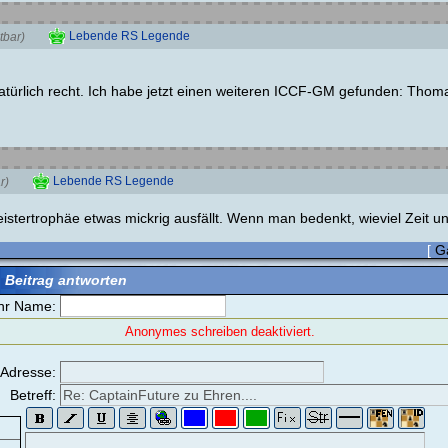
Lebende RS Legende
tbar)
atürlich recht. Ich habe jetzt einen weiteren ICCF-GM gefunden: Th
Lebende RS Legende
r)
stertrophäe etwas mickrig ausfällt. Wenn man bedenkt, wieviel Zeit und
[
G
 Beitrag antworten
hr Name:
Anonymes schreiben deaktiviert.
-Adresse:
Betreff: