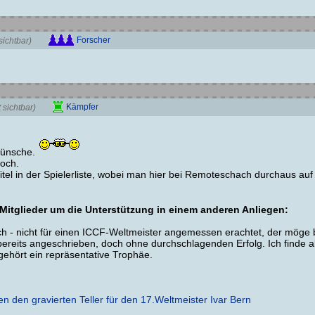
Forscher
ichtbar)
Kämpfer
sichtbar)
kwünsche.
noch.
tel in der Spielerliste, wobei man hier bei Remoteschach durchaus auf d
CF-Mitglieder um die Unterstützung in einem anderen Anliegen:
 ich - nicht für einen ICCF-Weltmeister angemessen erachtet, der möge b
eits angeschrieben, doch ohne durchschlagenden Erfolg. Ich finde abe
 gehört ein repräsentative Trophäe.
en den gravierten Teller für den 17.Weltmeister Ivar Bern