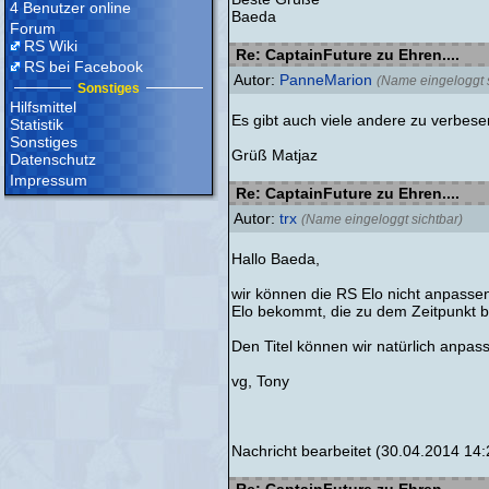
4 Benutzer online
Baeda
Forum
RS Wiki
Re: CaptainFuture zu Ehren....
RS bei Facebook
Autor:
PanneMarion
(Name eingeloggt s
Sonstiges
Hilfsmittel
Es gibt auch viele andere zu verbese
Statistik
Sonstiges
Grüß Matjaz
Datenschutz
Impressum
Re: CaptainFuture zu Ehren....
Autor:
trx
(Name eingeloggt sichtbar)
Hallo Baeda,
wir können die RS Elo nicht anpassen,
Elo bekommt, die zu dem Zeitpunkt b
Den Titel können wir natürlich anpas
vg, Tony
Nachricht bearbeitet (30.04.2014 14: