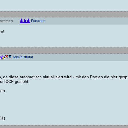
Forscher
ichtbar)
rn!
Administrator
 da diese automatisch aktuallisiert wird - mit den Partien die hier gespi
ei ICCF gesteht.
sen.
21)