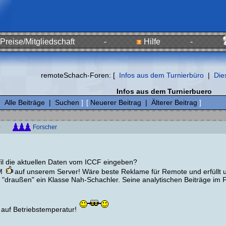
Preise/Mitgliedschaft
-
Hilfe
-
remoteSchach-Foren: [
Infos aus dem Turnierbüro
|
Die
Infos aus dem Turnierbuero
|
Alle Beiträge
|
Suchen
]
[
Neuerer Beitrag
|
Älterer Beitrag
]
Forscher
)
fil die aktuellen Daten vom ICCF eingeben?
GM
auf unserem Server! Wäre beste Reklame für Remote und erfüllt un
ch "draußen" ein Klasse Nah-Schachler. Seine analytischen Beiträge i
 auf Betriebstemperatur!