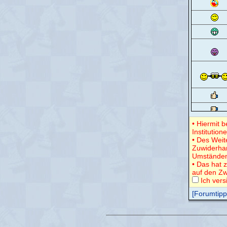
• Hiermit 
Institution
• Des Weit
Zuwiderha
Umständen
• Das hat z
auf den Zw
Ich vers
[Forumtipps