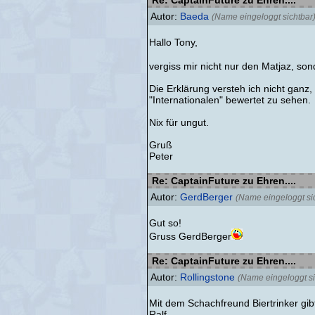
Re: CaptainFuture zu Ehren....
Autor:
Baeda
(Name eingeloggt sichtbar
Hallo Tony,
vergiss mir nicht nur den Matjaz, son
Die Erklärung versteh ich nicht ganz,
"Internationalen" bewertet zu sehen.
Nix für ungut.
Gruß
Peter
Re: CaptainFuture zu Ehren....
Autor:
GerdBerger
(Name eingeloggt si
Gut so!
Gruss GerdBerger
Re: CaptainFuture zu Ehren....
Autor:
Rollingstone
(Name eingeloggt si
Mit dem Schachfreund Biertrinker gi
Ralf