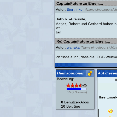
CaptainFuture zu Ehren....
Autor:
Biertrinker
(Name eingeloggt sich
Hallo RS-Freunde,
Matjaz, Robert und Gerhard haben n
MfG
Jan
Re: CaptainFuture zu Ehren....
Autor:
wanaka
(Name eingeloggt sichtba
Ich finde auch, dass die ICCF-Weltmei
Themaoptionen
Auf diesen
Bewertung:
I
3.5
(
2
Stimmen)
Ihre Email
0
Benutzer-Abos
10
Beiträge