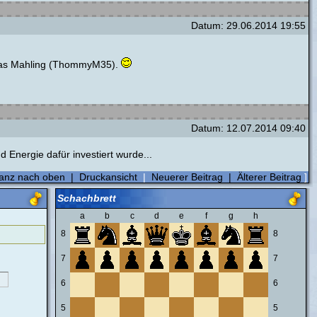
Datum: 29.06.2014 19:55
omas Mahling (ThommyM35).
Datum: 12.07.2014 09:40
 Energie dafür investiert wurde...
anz nach oben
|
Druckansicht
|
Neuerer Beitrag
|
Älterer Beitrag
]
Schachbrett
a
b
c
d
e
f
g
h
8
8
7
7
6
6
5
5