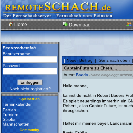
Home
-
-
Download
Benutzerbereich
Benutzername:
[
Neuer Beitrag
|
Ganz nach oben
Passwort:
CaptainFuture zu Ehren....
Autor:
Baeda
(Name eingeloggt sichtbar
Hallo manne,
Noch nicht registriert?
kannst du nicht in Robert Bauers Pro
Spielbetrieb
Es spielt neuerdings immerhin ein 
Terminkalender
Robert , alias CaptainFuture, ist au
Partien
ihresgleichen.
Turniere
Spieler
Haltet mir meinen bayer. Landsmann
Mannschaften
Community
Beste Grüße