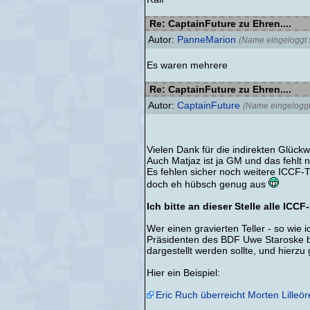
Re: CaptainFuture zu Ehren....
Autor:
PanneMarion
(Name eingeloggt s
Es waren mehrere
Re: CaptainFuture zu Ehren....
Autor:
CaptainFuture
(Name eingeloggt 
Vielen Dank für die indirekten Glüc
Auch Matjaz ist ja GM und das fehlt 
Es fehlen sicher noch weitere ICCF-Ti
doch eh hübsch genug aus
Ich bitte an dieser Stelle alle IC
Wer einen gravierten Teller - so wie
Präsidenten des BDF Uwe Staroske ber
dargestellt werden sollte, und hierzu
Hier ein Beispiel:
Eric Ruch überreicht Morten Lilleör