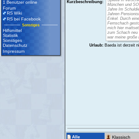
Kurzbeschreibung:
1 Benutzer online
München und SO-
Forum
Jahre Im Schuldie
RS Wiki
Jahren Pensionist
Enkel. Durch ein
RS bei Facebook
Fernschach gesto
Sonstiges
mich hier mattset
Hilfsmittel
zum Schach neu e
Statistik
war meine große 
Sonstiges
Datenschutz
Urlaub:
Baeda ist derzeit n
Impressum
Alle
Klassisch