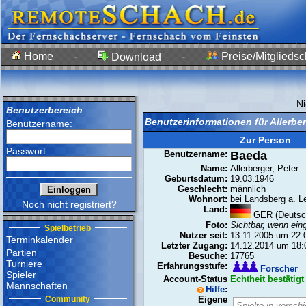
Home
-
-
Preise/Mitgliedsc
Download
N
Benutzerbereich
Benutzerinformationen für Allerbe
Benutzername:
Zur Person
Passwort:
Benutzername:
Baeda
Name:
Allerberger, Peter
Geburtsdatum:
19.03.1946
Geschlecht:
männlich
Wohnort:
bei Landsberg a. L
Noch nicht registriert?
Land:
GER (Deutsc
Foto:
Sichtbar, wenn ein
Spielbetrieb
Nutzer seit:
13.11.2005 um 22:
Terminkalender
Letzter Zugang:
14.12.2014 um 18:
Partien
Besuche:
17765
Turniere
Erfahrungsstufe:
Forscher
Spieler
Account-Status
Echtheit bestätigt
Mannschaften
Hilfe
:
Community
Eigene
Spielte in versch