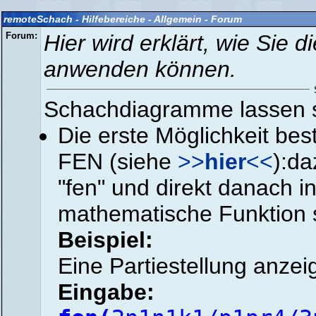
remoteSchach - Hilfebereiche - Allgemein - Forum
Forum:
Hier wird erklärt, wie Sie 
anwenden können.
Schachdiagramme lassen si
Die erste Möglichkeit be
FEN (siehe
>>
hier
<<
):da
"fen" und direkt danach 
mathematische Funktion s
Beispiel:
Eine Partiestellung anzei
Eingabe: