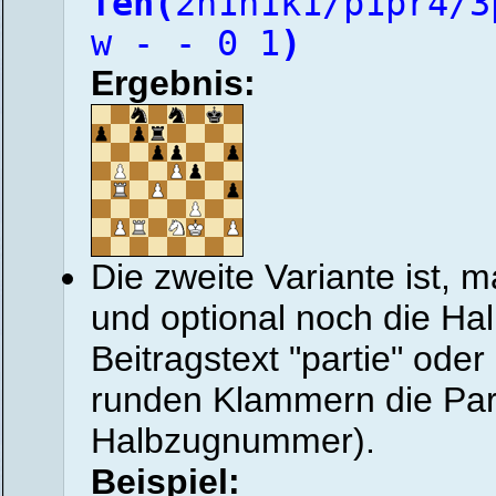
fen(
2n1n1k1/p1pr4/3
w - - 0 1
)
Ergebnis:
Die zweite Variante ist,
und optional noch die H
Beitragstext "partie" oder
runden Klammern die Pa
Halbzugnummer).
Beispiel: