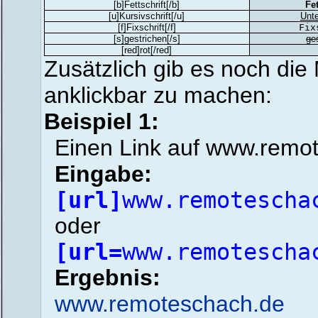
[b]Fettschrift[/b]
Fet
[u]Kursivschrift[/u]
Unte
[f]Fixschrift[/f]
Fix
[s]gestrichen[/s]
ge
[red]rot[/red]
Zusätzlich gib es noch die
anklickbar zu machen:
Beispiel 1:
Einen Link auf www.remot
Eingabe:
[url]
www.remotescha
oder
[url=
www.remotescha
Ergebnis:
www.remoteschach.de