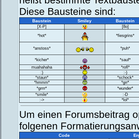
heißt bestimmte Textbauste
Diese Bausteine sind:
Baustein
Smiley
Baustein
[X-P]
[8o]
*hot*
*fiesgrins*
*anstoss*
*puh*
*kicher*
*sauf*
muahahaha
*rofl*
:)
:-)
*staun*
*schock*
*hmmm*
*grr*
*grrrr*
*wunder*
*smile*
:-D
:->
*lol*
Um einen Forumsbeitrag opt
folgenen Formatierungsan
Code
Er