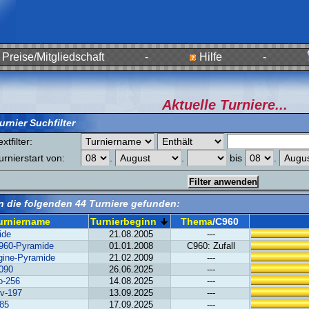
Preise/Mitgliedschaft
-
Hilfe
-
Aktuelle Turniere...
urnier Suchfilter
extfilter:
urnierstart
von:
.
.
bis
.
 die folgenden 44 Turniere gefunden:
urniername
Turnierbeginn
Thema
/C960
ide
21.08.2005
---
960-Pyramide
01.01.2008
C960: Zufall
ine-Pyramide
21.02.2009
---
0090
26.06.2025
---
o-256
14.08.2025
---
v-197
13.09.2025
---
185
17.09.2025
---