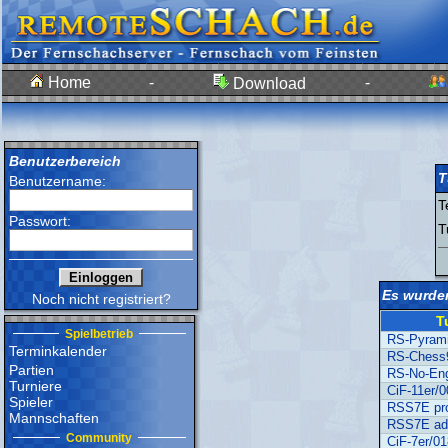
Home
-
-
Download
Benutzerbereich
T
Benutzername:
T
Passwort:
T
Es wurden
Noch nicht registriert?
T
Spielbetrieb
RS-Pyram
Terminkalender
RS-Chess
Partien
RS-No-Eng
Turniere
CiF-11er/
Spieler
RSS7E pr
Mannschaften
RSS7E ad
Community
CiF-7er/0