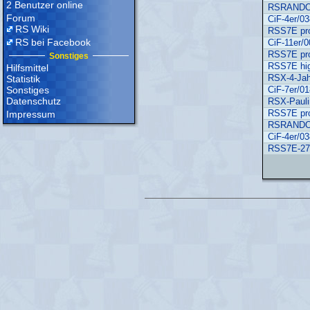
2 Benutzer online
RSRANDO
Forum
CiF-4er/0
RS Wiki
RSS7E pr
RS bei Facebook
CiF-11er/
RSS7E pr
Sonstiges
RSS7E hi
Hilfsmittel
RSX-4-Jah
Statistik
Sonstiges
CiF-7er/0
Datenschutz
RSX-Pauli
RSS7E pr
Impressum
RSRANDO
CiF-4er/0
RSS7E-27