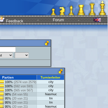
-
Forum
-
Feedback
.
Partien
Turnierleiter
city
100%
(2574 von 2579)
city
100%
(592 von 593)
city
100%
(565 von 567)
hiasmuc
98%
(54 von 55)
trx
95%
(20 von 21)
trx
95%
(20 von 21)
hiasmuc
95%
(20 von 21)