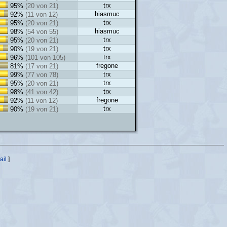
trx
95%
(20 von 21)
hiasmuc
92%
(11 von 12)
trx
95%
(20 von 21)
hiasmuc
98%
(54 von 55)
trx
95%
(20 von 21)
trx
90%
(19 von 21)
trx
96%
(101 von 105)
fregone
81%
(17 von 21)
trx
99%
(77 von 78)
trx
95%
(20 von 21)
trx
98%
(41 von 42)
fregone
92%
(11 von 12)
trx
90%
(19 von 21)
ail
]