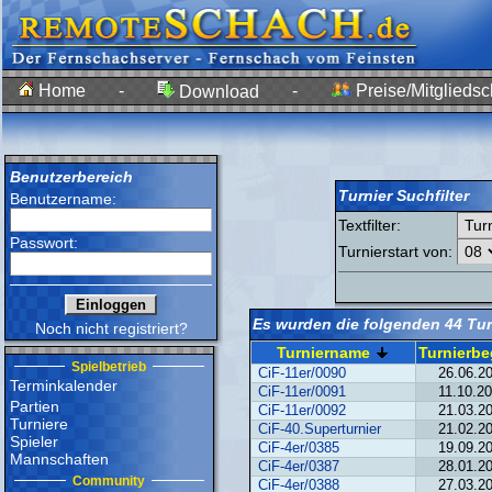
Home
-
-
Preise/Mitgliedsc
Download
Benutzerbereich
Turnier Suchfilter
Benutzername:
Textfilter:
Passwort:
Turnierstart
von:
Es wurden die folgenden 44 Tur
Noch nicht registriert?
Turniername
Turnierbe
Spielbetrieb
CiF-11er/0090
26.06.2
Terminkalender
CiF-11er/0091
11.10.2
Partien
CiF-11er/0092
21.03.2
Turniere
CiF-40.Superturnier
21.02.2
Spieler
CiF-4er/0385
19.09.2
Mannschaften
CiF-4er/0387
28.01.2
Community
CiF-4er/0388
27.03.2