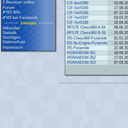
2 Benutzer online
CiF-4er/0389
10.06.2
Forum
CiF-7er/0185
17.09.2
RS Wiki
CiF-7er/0186
07.12.2
RS bei Facebook
CiF-7er/0187
03.03.2
CiF-7er/0188
15.04.2
Sonstiges
RFS7E Chess960 A-59
08.06.2
Hilfsmittel
Statistik
RFS7E Chess960 B-39
15.05.2
Sonstiges
RS-Chess960-Pyramide
01.01.2
Datenschutz
RS-No-Engine-Pyramide
21.02.2
Impressum
RS-Pyramide
21.08.2
RSRANDOM-351
18.09.2
RSRANDOM-352
17.01.2
RSRANDOM-353
07.03.2