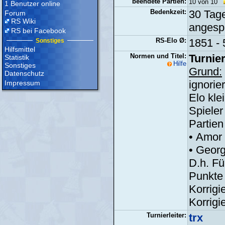
beendete Partien:
10 von 10
1 Benutzer online
Bedenkzeit:
30 Tage
Forum
RS Wiki
angespa
RS bei Facebook
RS-Elo Ø:
1851 - 
Sonstiges
Hilfsmittel
Normen und Titel:
Turnier
Statistik
Hilfe
Sonstiges
Grund:
Datenschutz
ignorie
Impressum
Elo kle
Spieler
Partien
• Amor
• Geor
D.h. Fü
Punkte 
Korrigi
Korrigi
Turnierleiter:
trx