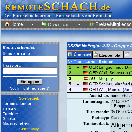
Home
-
-
Preise/Mitgliedsc
Download
RSS5E NoEngine-347 - Gruppe 
Benutzerbereich
Benutzername:
Übersicht
P
Etappenplan
Nr.
Titel
Land
Spieler
Passwort:
1
--
GER
Langschmidt, Dirk
2
--
GER
Wolf, Sebastian (
3
--
AUT
Morphy
5
--
GER
Schiller, Manfred 
Noch nicht registriert?
4
--
GER
Witt, Monika (
Amo
Ausrichter:
remoteScha
Spielbetrieb
Turnierbeginn:
22.03.2024 
Terminkalender
1 Etappe (k
Partien
Turnierende:
05.06.2024 
Turniere
Partietyp:
Klassische
Spieler
Mannschaften
Turnierurlaub:
Allgem
Community