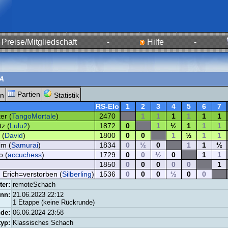
Preise/Mitgliedschaft
-
Hilfe
-
 A
Partien
n
Statistik
RS-Elo
1
2
3
4
5
6
7
er (
TangoMortale
)
2470
1
1
1
1
1
1
tz (
Lulu2
)
1872
0
1
½
1
1
1
 (
David
)
1800
0
0
1
½
1
1
im (
Samurai
)
1834
0
½
0
1
1
½
o (
accuchess
)
1729
0
0
½
0
1
1
1850
0
0
0
0
0
1
, Erich=verstorben (
Silberling
)
1536
0
0
0
½
0
0
ter:
remoteSchach
nn:
21.06.2023 22:12
1 Etappe (keine Rückrunde)
de:
06.06.2024 23:58
typ:
Klassisches Schach