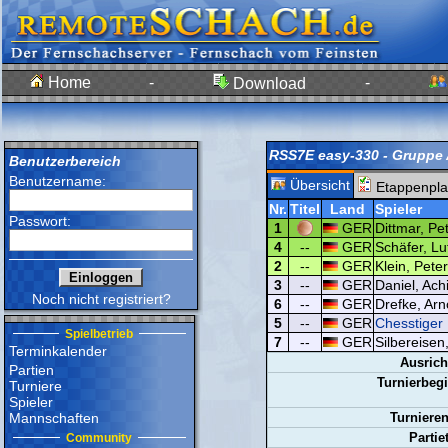
Home
-
-
Download
RSS7E easy-330 - Gruppe
Benutzerbereich
Benutzername:
Übersicht
Etappenpla
Nr.
Titel
Land
Spieler
Passwort:
1
GER
Dittmar, Pet
4
--
GER
Schäfer, Lu
2
--
GER
Klein, Peter
3
--
GER
Daniel, Ach
Noch nicht registriert?
6
--
GER
Drefke, Arn
5
--
GER
Chesstiger
Spielbetrieb
7
--
GER
Silbereisen
Terminkalender
Ausrich
Partien
Turnierbegi
Turniere
Spieler
Mannschaften
Turnieren
Partie
Community