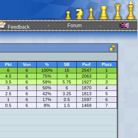
-
Forum
-
Feedback
Pkt
Von
%
SB
Perf
Platz
6
6
100%
15
2547
1
4.5
6
75%
9
2063
2
3.5
6
58%
5.75
1927
3
3
6
50%
6
1870
4
2.5
6
42%
3.25
1813
5
1
6
17%
0.5
1597
6
0.5
6
8%
1.5
1469
7