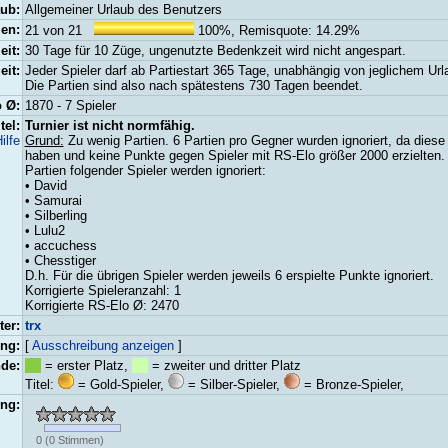
aub:
Allgemeiner Urlaub des Benutzers
ien:
21 von 21
100%, Remisquote: 14.29%
it:
30 Tage für 10 Züge, ungenutzte Bedenkzeit wird nicht angespart.
eit:
Jeder Spieler darf ab Partiestart 365 Tage, unabhängig von jeglichem Ur
Die Partien sind also nach spätestens 730 Tagen beendet.
 Ø:
1870 - 7 Spieler
el:
Turnier ist nicht normfähig.
ilfe
Grund:
Zu wenig Partien. 6 Partien pro Gegner wurden ignoriert, da diese
haben und keine Punkte gegen Spieler mit RS-Elo größer 2000 erzielten.
Partien folgender Spieler werden ignoriert:
• David
• Samurai
• Silberling
• Lulu2
• accuchess
• Chesstiger
D.h. Für die übrigen Spieler werden jeweils 6 erspielte Punkte ignoriert.
Korrigierte Spieleranzahl: 1
Korrigierte RS-Elo Ø: 2470
ter:
trx
ng:
[
Ausschreibung anzeigen
]
de:
= erster Platz,
= zweiter und dritter Platz
Titel:
= Gold-Spieler,
= Silber-Spieler,
= Bronze-Spieler,
ng:
0
(
0
Stimmen)