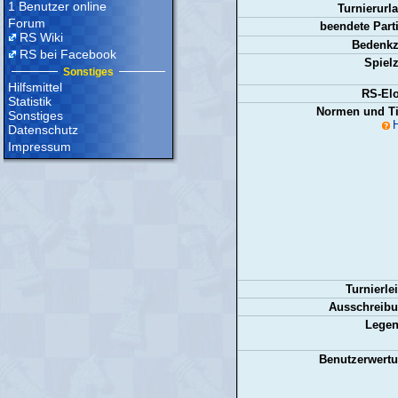
1 Benutzer online
Turnierurl
Forum
beendete Part
RS Wiki
Bedenkze
RS bei Facebook
Spielz
Sonstiges
Hilfsmittel
RS-Elo
Statistik
Normen und Tit
Sonstiges
H
Datenschutz
Impressum
Turnierlei
Ausschreibu
Legen
Benutzerwertu