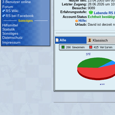
Nutzer seit:
23.04.2003 um 00
3 Benutzer online
Letzter Zugang:
28.06.2026 um 10
Forum
Besuche:
9089
RS Wiki
Erfahrungsstufe:
Lebende RS 
RS bei Facebook
Account-Status
Echtheit bestätig
Hilfe
:
Sonstiges
Urlaub:
David ist derzeit 
Hilfsmittel
Statistik
Sonstiges
Datenschutz
Alle
Klassisch
Impressum