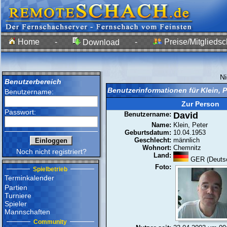
Home
-
-
Preise/Mitgliedsc
Download
N
Benutzerbereich
Benutzerinformationen für Klein, 
Benutzername:
Zur Person
Passwort:
Benutzername:
David
Name:
Klein, Peter
Geburtsdatum:
10.04.1953
Geschlecht:
männlich
Wohnort:
Chemnitz
Noch nicht registriert?
Land:
GER (Deutsc
Foto:
Spielbetrieb
Terminkalender
Partien
Turniere
Spieler
Mannschaften
Community