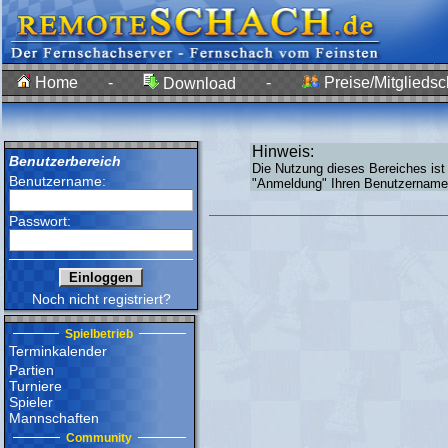
Home
-
-
Preise/Mitgliedsc
Download
Hinweis:
Benutzerbereich
Die Nutzung dieses Bereiches ist
Benutzername:
"Anmeldung" Ihren Benutzernamen
Passwort:
Noch nicht registriert?
Spielbetrieb
Terminkalender
Partien
Turniere
Spieler
Mannschaften
Community