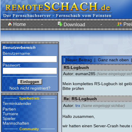
Home
-
-
Prei
Download
Benutzerbereich
Benutzername:
[
Neuer Beitrag
|
Ganz nach oben
Passwort:
RS-Logbuch
Autor: euman285
(Name eingeloggt sich
Mein komplettes RS-Logbuch ist gelös
Noch nicht registriert?
Bitte prüfen
Spielbetrieb
Re: RS-Logbuch
Terminkalender
Autor:
trx
(Name eingeloggt sichtbar)
Partien
Turniere
Hallo zusammen,
Spieler
Mannschaften
wir hatten einen Server-Crash heute
Community