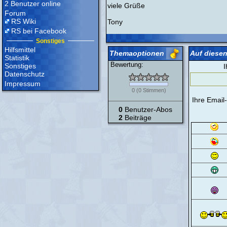
2 Benutzer online
viele Grüße
Forum
RS Wiki
Tony
RS bei Facebook
Sonstiges
Hilfsmittel
Themaoptionen
Auf diesen
Statistik
Bewertung:
Sonstiges
I
Datenschutz
Impressum
0
(
0
Stimmen)
Ihre Email
0
Benutzer-Abos
2
Beiträge