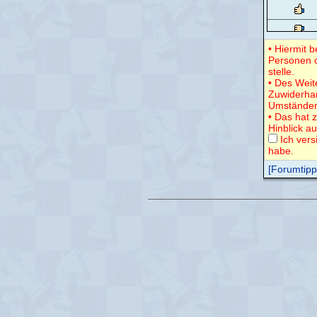
• Hiermit 
Personen o
stelle.
• Des Weit
Zuwiderha
Umständen
• Das hat 
Hinblick a
Ich vers
habe.
[Forumtipps