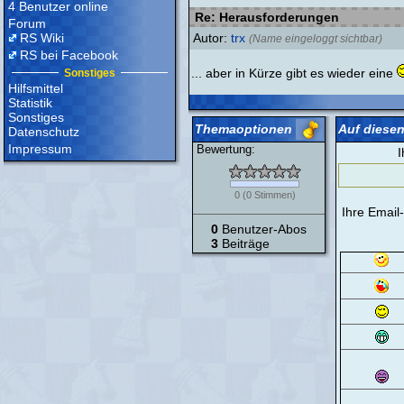
4 Benutzer online
Re: Herausforderungen
Forum
RS Wiki
Autor:
trx
(Name eingeloggt sichtbar)
RS bei Facebook
... aber in Kürze gibt es wieder eine
Sonstiges
Hilfsmittel
Statistik
Sonstiges
Themaoptionen
Auf diesen
Datenschutz
Impressum
Bewertung:
I
0
(
0
Stimmen)
Ihre Email
0
Benutzer-Abos
3
Beiträge