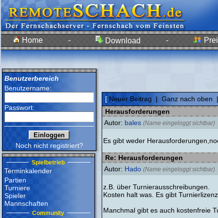
Home
-
-
Prei
Download
Benutzerbereich
Benutzername:
[
Neuer Beitrag
|
Ganz nach oben
Passwort:
Herausforderungen
Autor:
bales
(Name eingeloggt sichtbar)
Es gibt weder Herausforderungen,n
Noch nicht registriert?
Re: Herausforderungen
Spielbetrieb
Autor:
Hado
(Name eingeloggt sichtbar)
Terminkalender
Partien
z.B. über Turnierausschreibungen.
Turniere
Kosten halt was. Es gibt Turnierlizen
Spieler
Mannschaften
Manchmal gibt es auch kostenfreie Tur
Community