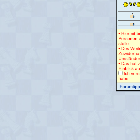
• Hiermit 
Personen o
stelle.
• Des Weit
Zuwiderha
Umständen
• Das hat 
Hinblick a
Ich vers
habe.
[Forumtipps