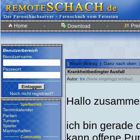
Home
-
-
Prei
Download
Benutzerbereich
Benutzername:
[
Neuer Beitrag
|
Ganz nach oben
Passwort:
Krankheitbedingter Ausfall
Autor:
trx
(Name eingeloggt sichtbar)
Noch nicht registriert?
Hallo zusamme
Spielbetrieb
Terminkalender
Partien
Turniere
ich bin gerade 
Spieler
Mannschaften
kann offene Pun
Community