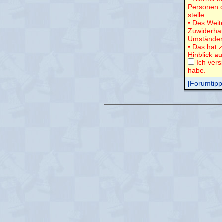
Personen o
stelle.
• Des Weit
Zuwiderha
Umständen
• Das hat 
Hinblick a
Ich vers
habe.
[Forumtipps