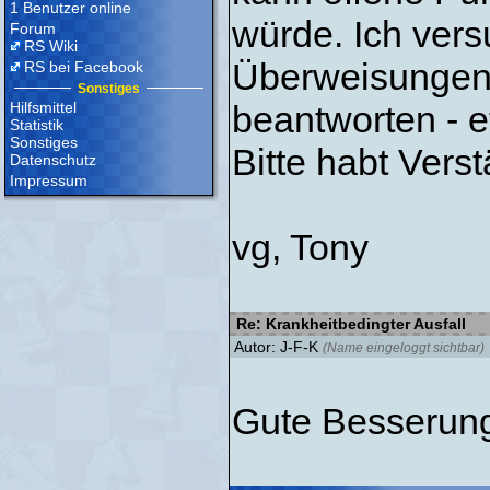
1 Benutzer online
würde. Ich vers
Forum
RS Wiki
Überweisungen 
RS bei Facebook
Sonstiges
Hilfsmittel
beantworten - e
Statistik
Sonstiges
Bitte habt Verst
Datenschutz
Impressum
vg, Tony
Re: Krankheitbedingter Ausfall
Autor: J-F-K
(Name eingeloggt sichtbar)
Gute Besserung