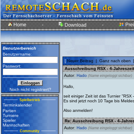
Home
-
-
Prei
Download
Benutzerbereich
Benutzername:
[
Neuer Beitrag
|
Ganz nach oben
Passwort:
Ausschreibung RSX - 4-Jahreszeit
Autor:
Hado
(Name eingeloggt sichtbar)
Hallo,
Noch nicht registriert?
seit einiger Zeit ist das Turnier "RS
Spielbetrieb
Es sind jetzt noch 10 Tage bis Meldes
Terminkalender
Also anmelden!
Partien
Turniere
Spieler
Re: Ausschreibung RSX - 4-Jahres
Mannschaften
Autor:
Hado
(Name eingeloggt sichtbar)
Community