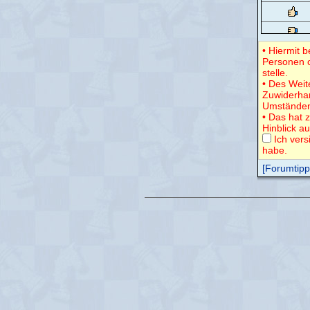
• Hiermit 
Personen o
stelle.
• Des Weit
Zuwiderha
Umständen
• Das hat 
Hinblick a
Ich vers
habe.
[Forumtipps