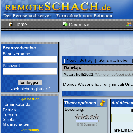
Home
-
-
Download
Benutzerbereich
Benutzername:
[
Neuer Beitrag
|
Ganz nach oben
Passwort:
Beiträge
Autor: hoffi2001
(Name eingeloggt sicht
Meines Wissens hat Tony im Juli Urla
Noch nicht registriert?
Spielbetrieb
Themaoptionen
Auf diesen
Terminkalender
Bewertung:
Partien
I
Turniere
Spieler
Mannschaften
0
(
0
Stimmen)
Ihre Email
Community