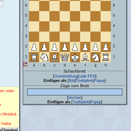
6
6
5
5
4
4
3
3
2
2
1
1
a
b
c
d
e
f
g
h
Schachbrett
[
Grundstellung
|
Lade FEN
]
Einfügen als
[
Bild
|
Tooltiplink
|
Popup
]
Züge vom Brett
nen oder
[
löschen
]
Einfügen als
[
Tooltiplink
|
Popup
]
r
m Hinblick
t habe.