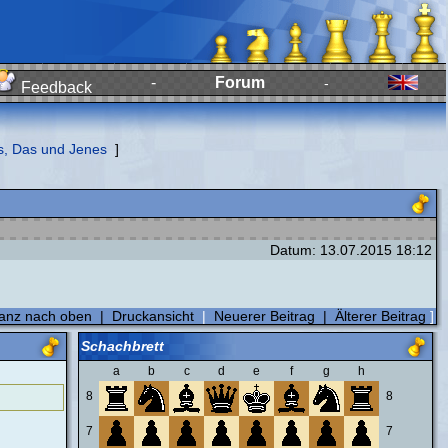
-
Forum
-
Feedback
s, Das und Jenes
]
Datum: 13.07.2015 18:12
anz nach oben
|
Druckansicht
|
Neuerer Beitrag
|
Älterer Beitrag
]
Schachbrett
a
b
c
d
e
f
g
h
8
8
7
7