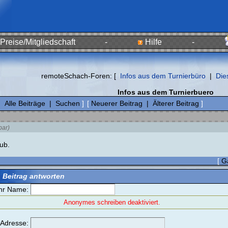
Preise/Mitgliedschaft
-
Hilfe
-
remoteSchach-Foren: [
Infos aus dem Turnierbüro
|
Die
Infos aus dem Turnierbuero
|
Alle Beiträge
|
Suchen
]
[
Neuerer Beitrag
|
Älterer Beitrag
]
bar)
ub.
[
G
 Beitrag antworten
hr Name:
Anonymes schreiben deaktiviert.
-Adresse: