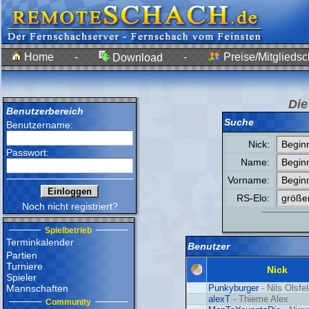
Home
-
-
Preise/Mitgliedsc
Download
Die
Benutzerbereich
Suche
Benutzername:
Nick:
Passwort:
Name:
Vorname:
RS-Elo:
Noch nicht registriert?
Spielbetrieb
Terminkalender
Benutzer
Partien
Turniere
Nick
Spieler
Mannschaften
Punkyburger
- Nils Olsfe
alexT
- Thieme Alex
Community