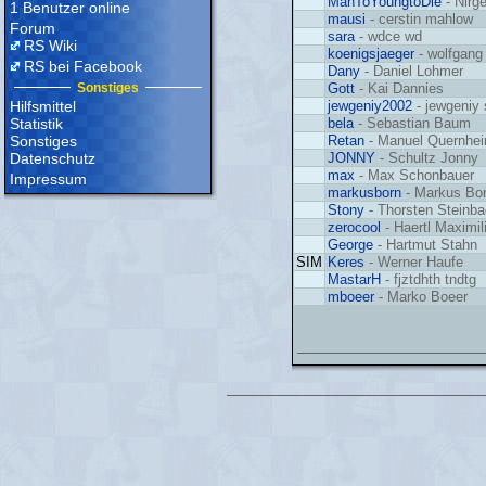
ManToYoungtoDie
- Nirg
1 Benutzer online
mausi
- cerstin mahlow
Forum
sara
- wdce wd
RS Wiki
koenigsjaeger
- wolfgang
RS bei Facebook
Dany
- Daniel Lohmer
Sonstiges
Gott
- Kai Dannies
Hilfsmittel
jewgeniy2002
- jewgeniy
Statistik
bela
- Sebastian Baum
Sonstiges
Retan
- Manuel Quernhe
Datenschutz
JONNY
- Schultz Jonny
max
- Max Schonbauer
Impressum
markusborn
- Markus Bo
Stony
- Thorsten Steinb
zerocool
- Haertl Maximil
George
- Hartmut Stahn
SIM
Keres
- Werner Haufe
MastarH
- fjztdhth tndtg
mboeer
- Marko Boeer