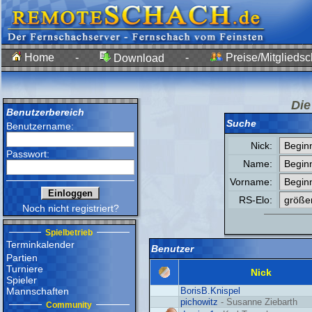
Home
-
-
Preise/Mitgliedsc
Download
Die
Benutzerbereich
Suche
Benutzername:
Nick:
Passwort:
Name:
Vorname:
RS-Elo:
Noch nicht registriert?
Spielbetrieb
Terminkalender
Benutzer
Partien
Turniere
Nick
Spieler
Mannschaften
BorisB.Knispel
pichowitz
- Susanne Ziebarth
Community