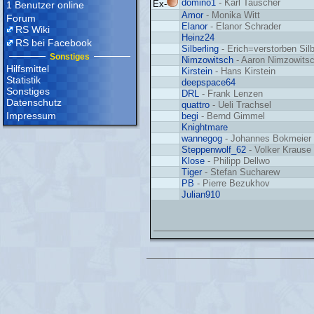
domino1
- Karl Tauscher
Ex-
1 Benutzer online
Amor
- Monika Witt
Forum
Elanor
- Elanor Schrader
RS Wiki
Heinz24
RS bei Facebook
Silberling
- Erich=verstorben Sil
Sonstiges
Nimzowitsch
- Aaron Nimzowits
Hilfsmittel
Kirstein
- Hans Kirstein
Statistik
deepspace64
Sonstiges
DRL
- Frank Lenzen
Datenschutz
quattro
- Ueli Trachsel
Impressum
begi
- Bernd Gimmel
Knightmare
wannegog
- Johannes Bokmeier
Steppenwolf_62
- Volker Krause
Klose
- Philipp Dellwo
Tiger
- Stefan Sucharew
PB
- Pierre Bezukhov
Julian910