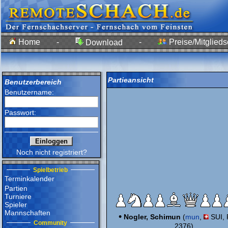
Home
-
-
Preise/Mitglieds
Download
Partieansicht
Benutzerbereich
Benutzername:
Passwort:
Noch nicht registriert?
Spielbetrieb
Terminkalender
Partien
Turniere
Spieler
Mannschaften
•
Nogler, Schimun
(
mun
,
SUI, 
Community
2376)