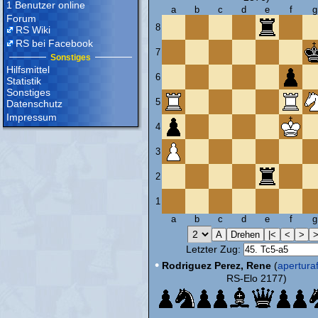
1 Benutzer online
a
b
c
d
e
f
g
Forum
8
RS Wiki
RS bei Facebook
7
Sonstiges
Hilfsmittel
6
Statistik
Sonstiges
5
Datenschutz
Impressum
4
3
2
1
a
b
c
d
e
f
g
Letzter Zug:
•
Rodriguez Perez, Rene
(
apertura
RS-Elo 2177)