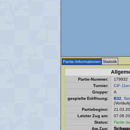
Partie-Informationen
Statistik
Allgem
Partie-Nummer:
179932
Turnier:
CiF-11er
Gruppe:
A
gespielte Eröffnung:
B32
, Siz
(Vorläufi
Partiebeginn:
21.03.2
Letzter Zug am:
07.08.20
Status:
Partie lä
Am Zug:
Schwar