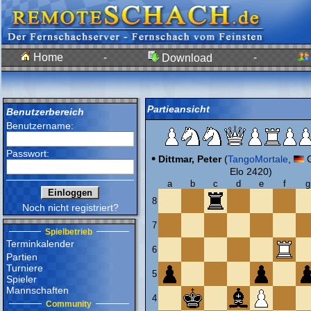
Home
-
-
Download
Partieansicht
Benutzerbereich
Benutzername:
Passwort:
•
Dittmar, Peter
(
TangoMortale
,
G
Elo 2420)
a
b
c
d
e
f
g
8
Noch nicht registriert?
7
Spielbetrieb
Terminkalender
6
Partien
Turniere
5
Spieler
Mannschaften
4
Community