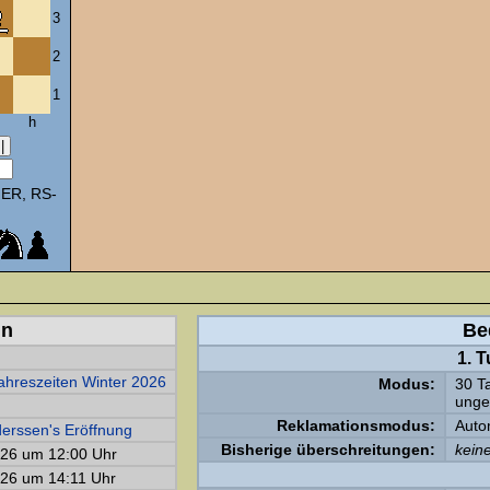
3
2
1
h
ER, RS-
in
Be
1. 
hreszeiten Winter 2026
Modus:
30 T
unge
Reklamationsmodus:
Auto
derssen's Eröffnung
Bisherige überschreitungen:
kein
026 um 12:00 Uhr
026 um 14:11 Uhr