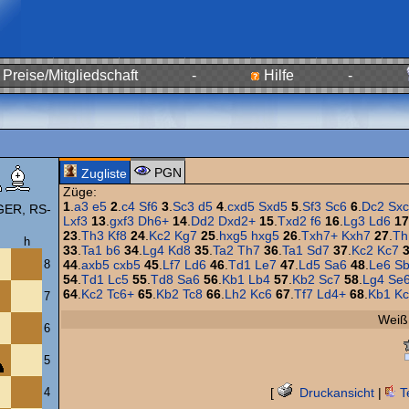
Preise/Mitgliedschaft
-
Hilfe
-
PGN
Zugliste
Züge:
1
.
a3
e5
2
.
c4
Sf6
3
.
Sc3
d5
4
.
cxd5
Sxd5
5
.
Sf3
Sc6
6
.
Dc2
Sx
ER, RS-
Lxf3
13
.
gxf3
Dh6+
14
.
Dd2
Dxd2+
15
.
Txd2
f6
16
.
Lg3
Ld6
17
23
.
Th3
Kf8
24
.
Kc2
Kg7
25
.
hxg5
hxg5
26
.
Txh7+
Kxh7
27
.
Th
h
33
.
Ta1
b6
34
.
Lg4
Kd8
35
.
Ta2
Th7
36
.
Ta1
Sd7
37
.
Kc2
Kc7
8
44
.
axb5
cxb5
45
.
Lf7
Ld6
46
.
Td1
Le7
47
.
Ld5
Sa6
48
.
Le6
S
54
.
Td1
Lc5
55
.
Td8
Sa6
56
.
Kb1
Lb4
57
.
Kb2
Sc7
58
.
Lg4
Se
64
.
Kc2
Tc6+
65
.
Kb2
Tc8
66
.
Lh2
Kc6
67
.
Tf7
Ld4+
68
.
Kb1
Kc
7
Weiß
6
5
[
Druckansicht
|
T
4