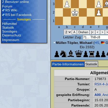
2 Benutzer online
3
Forum
RS Wiki
2
RS bei Facebook
Sonstiges
1
Hilfsmittel
a
b
c
d
e
f
g
Statistik
Sonstiges
Datenschutz
Letzter Zug:
Impressum
•
Müller-Töpler, Michael
(
HS
,
G
Elo 2332)
Partie-Informationen
Statistik
Allgeme
Partie-Nummer:
179873
Turnier:
RSX-4-Ja
Gruppe:
A
gespielte Eröffnung:
A00
, An
Partiebeginn:
15.03.2
Partieende:
20.05.2