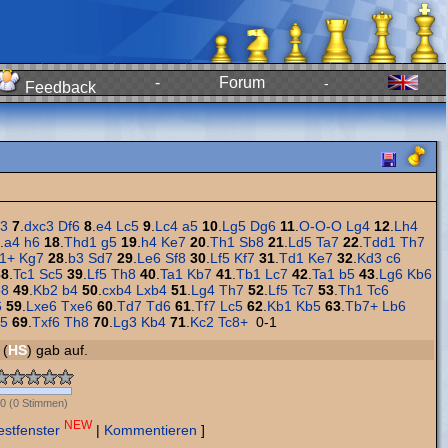
-
Forum
-
Feedback
c3
7
.
dxc3
Df6
8
.
e4
Lc5
9
.
Lc4
a5
10
.
Lg5
Dg6
11
.
O-O-O
Lg4
12
.
Lh4
.
a4
h6
18
.
Thd1
g5
19
.
h4
Ke7
20
.
Th1
Sb8
21
.
Ld5
Ta7
22
.
Tdd1
Th7
1+
Kg7
28
.
b3
Sd7
29
.
Le6
Sf8
30
.
Lf5
Kf7
31
.
Td1
Ke7
32
.
Kd3
c6
38
.
Tc1
Sc5
39
.
Lf5
Th8
40
.
Ta1
Kb7
41
.
Tb1
Lc7
42
.
Ta1
b5
43
.
Lg6
Kb6
b8
49
.
Kb2
b4
50
.
cxb4
Lxb4
51
.
Lg4
Th7
52
.
Lf5
Tc7
53
.
Th1
Tc6
6
59
.
Lxe6
Txe6
60
.
Td7
Td6
61
.
Tf7
Lc5
62
.
Kb1
Kb5
63
.
Tb7+
Lb6
5
69
.
Txf6
Th8
70
.
Lg3
Kb4
71
.
Kc2
Tc8+
0-1
 (
HS
) gab auf.
0
(
0
Stimmen)
NEW
estfenster
|
Kommentieren
]