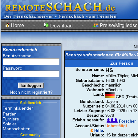
Home
-
-
Preise/Mitgliedsc
Download
N
Benutzerbereich
Benutzerinformationen für Müller-
Benutzername:
Zur Person
Passwort:
Benutzername:
HS
Name:
Müller-Töpler, Mic
Geburtsdatum:
16.08.1943
Geschlecht:
männlich
Wohnort:
München
Noch nicht registriert?
Land:
GER (Deutsc
Bundesland:
Bayern
Spielbetrieb
Nutzer seit:
04.08.2014 um 00
Terminkalender
Letzter Zugang:
08.08.2026 um 13
Partien
Besuche:
9678
Turniere
Erfahrungsstufe:
Forscher
Spieler
Account-Status
Unbestätigt
Mannschaften
Hilfe
:
Community
Urlaub:
HS ist derzeit nic