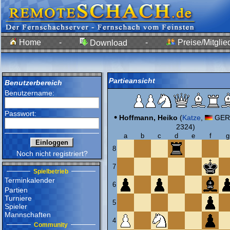
Home
-
-
Preise/Mitglie
Download
Partieansicht
Benutzerbereich
Benutzername:
Passwort:
•
Hoffmann, Heiko
(
Katze
,
GER,
2324)
a
b
c
d
e
f
g
8
Noch nicht registriert?
7
Spielbetrieb
Terminkalender
6
Partien
Turniere
5
Spieler
Mannschaften
4
Community