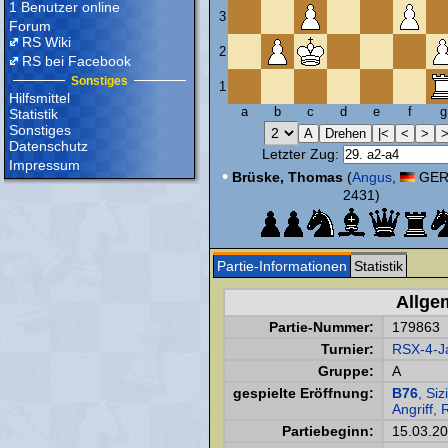
1 Benutzer online
3
Forum
RS Wiki
2
RS bei Facebook
Sonstiges
1
Hilfsmittel
a
b
c
d
e
f
g
Statistik
Sonstiges
Datenschutz
Letzter Zug:
Impressum
•
Brüske, Thomas
(
Angus
,
GER,
2431)
Partie-Informationen
Statistik
Allge
Partie-Nummer:
179863
Turnier:
RSX-4-Ja
Gruppe:
A
gespielte Eröffnung:
B76
, Si
Angriff,
Partiebeginn:
15.03.2