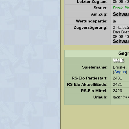
Letzter Zug am:
05.08.20
Status:
Partie lä
Am Zug:
Schwar
Wertungspartie:
ja
Zugverzögerung:
2 Halbzü
Das Bret
05.08.20
Schwar
Gegn
Weiß
Spielername:
Brüske,
(
Angus
)
RS-Elo Partiestart:
2431
RS-Elo Aktuell/Ende:
2421
RS-Elo Mittel:
2426
Urlaub:
nicht im