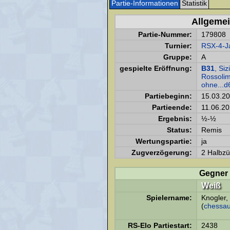
Partie-Informationen
Statistik
Allgeme
Partie-Nummer:
179808
Turnier:
RSX-4-Ja
Gruppe:
A
gespielte Eröffnung:
B31
, Si
Rossolimo
ohne...d
Partiebeginn:
15.03.2
Partieende:
11.06.20
Ergebnis:
½-½
Status:
Remis
Wertungspartie:
ja
Zugverzögerung:
2 Halbzü
Gegner
Weiß
Spielername:
Knogler,
(
chessau
RS-Elo Partiestart:
2438