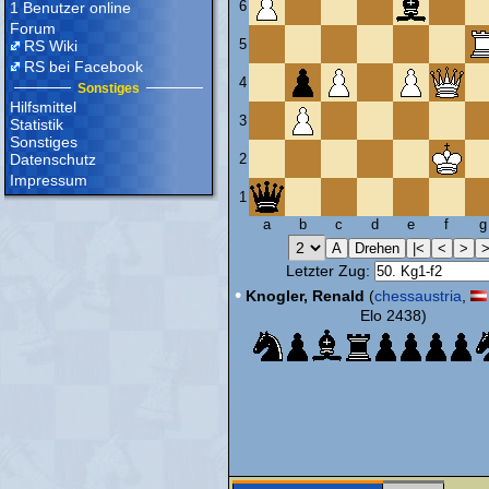
6
1 Benutzer online
Forum
5
RS Wiki
RS bei Facebook
4
Sonstiges
Hilfsmittel
3
Statistik
Sonstiges
Datenschutz
2
Impressum
1
a
b
c
d
e
f
g
Letzter Zug:
•
Knogler, Renald
(
chessaustria
,
Elo 2438)