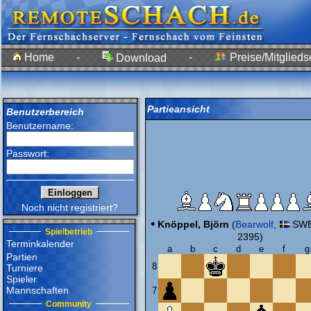
Home
-
-
Preise/Mitglieds
Download
Partieansicht
Benutzerbereich
Benutzername:
Passwort:
Noch nicht registriert?
•
Knöppel, Björn
(
Bearwolf
,
SWE
Spielbetrieb
2395)
Terminkalender
a
b
c
d
e
f
g
Partien
8
Turniere
Spieler
Mannschaften
7
Community