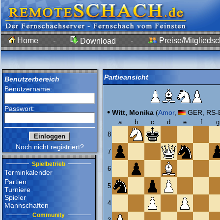
Home
-
-
Preise/Mitgliedsc
Download
Partieansicht
Benutzerbereich
Benutzername:
Passwort:
•
Witt, Monika
(
Amor
,
GER, RS-E
a
b
c
d
e
f
g
8
Noch nicht registriert?
7
Spielbetrieb
6
Terminkalender
Partien
5
Turniere
Spieler
4
Mannschaften
Community