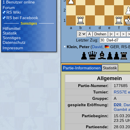
3
1 Benutzer online
Forum
2
RS Wiki
RS bei Facebook
1
Sonstiges
a
b
c
d
e
f
g
Hilfsmittel
Statistik
Sonstiges
Letzter Zug:
Datenschutz
•
Klein, Peter
(
David
,
GER, RS-E
Impressum
Partie-Informationen
Statistik
Allgemein
Partie-Nummer:
177685
Turnier:
RSS7E e
Gruppe:
A
gespielte Eröffnung:
D20
, D
Gambit a
Partiebeginn:
15.03.2
23:25 Uh
Partieende:
28.03.2