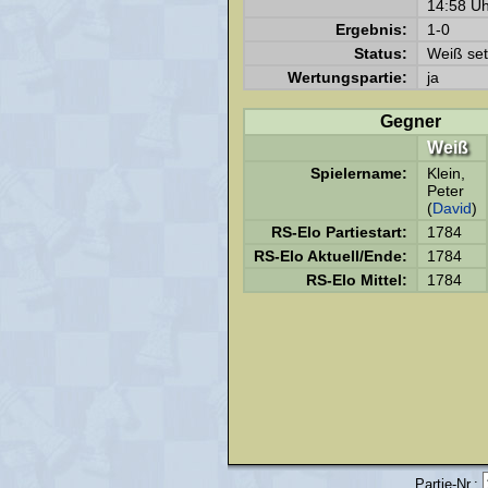
14:58 Uh
Ergebnis:
1-0
Status:
Weiß set
Wertungspartie:
ja
Gegner
Weiß
Spielername:
Klein,
Peter
(
David
)
RS-Elo Partiestart:
1784
RS-Elo Aktuell/Ende:
1784
RS-Elo Mittel:
1784
Partie-Nr.: