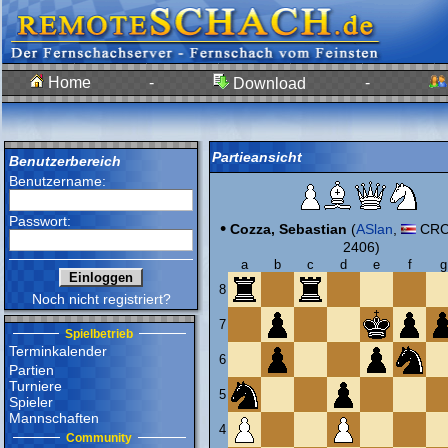
Home
-
-
Download
Partieansicht
Benutzerbereich
Benutzername:
Passwort:
•
Cozza, Sebastian
(
ASlan
,
CRC,
2406)
a
b
c
d
e
f
g
8
Noch nicht registriert?
7
Spielbetrieb
Terminkalender
6
Partien
Turniere
5
Spieler
Mannschaften
4
Community