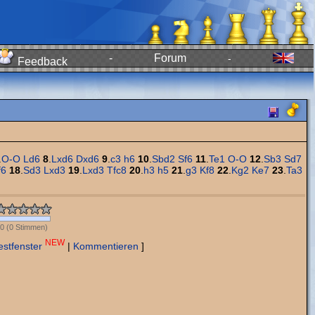
-
Forum
-
Feedback
.
O-O
Ld6
8
.
Lxd6
Dxd6
9
.
c3
h6
10
.
Sbd2
Sf6
11
.
Te1
O-O
12
.
Sb3
Sd7
f6
18
.
Sd3
Lxd3
19
.
Lxd3
Tfc8
20
.
h3
h5
21
.
g3
Kf8
22
.
Kg2
Ke7
23
.
Ta3
0
(
0
Stimmen)
NEW
estfenster
|
Kommentieren
]