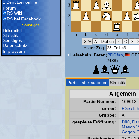
1 Benutzer online
3
Forum
RS Wiki
2
RS bei Facebook
Sonstiges
1
Hilfsmittel
a
b
c
d
e
f
g
Statistik
Sonstiges
Datenschutz
Letzter Zug:
Impressum
•
Leisebein, Peter
(
BDGfan
,
GER
2438)
Partie-Informationen
Statistik
Allgemein
Partie-Nummer:
169612
Turnier:
RSS7E h
Gruppe:
A
gespielte Eröffnung:
D00
, Da
Mason Va
Gegen-G
Partiebeginn:
27.07.2