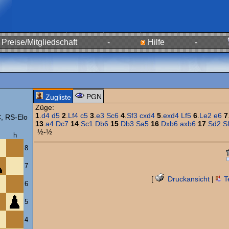
Preise/Mitgliedschaft
-
Hilfe
-
PGN
Zugliste
Züge:
1
.
d4
d5
2
.
Lf4
c5
3
.
e3
Sc6
4
.
Sf3
cxd4
5
.
exd4
Lf5
6
.
Le2
e6
7
 RS-Elo
13
.
a4
Dc7
14
.
Sc1
Db6
15
.
Db3
Sa5
16
.
Dxb6
axb6
17
.
Sd2
S
½-½
h
8
7
[
Druckansicht
|
T
6
5
4