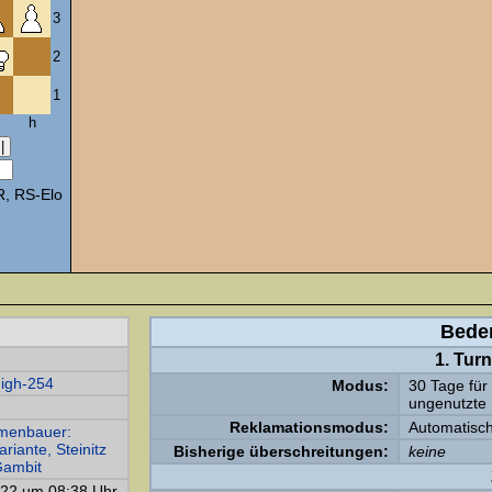
3
2
1
h
, RS-Elo
Bede
1. Tur
igh-254
Modus:
30 Tage für
ungenutzte 
Reklamationsmodus:
Automatisch
menbauer:
riante, Steinitz
Bisherige überschreitungen:
keine
ambit
022 um 08:38 Uhr