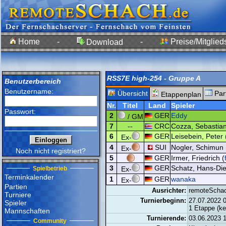
Home
-
-
Preise/Mitglied
Download
RSS7E high-254 - Gruppe A
Benutzerbereich
Benutzername:
Übersicht
Par
Etappenplan
Nr.
Titel
Land
Spieler
Passwort:
2
GER
Eddy
/ GM
7
--
CRC
Cozza, Sebastian
6
GER
Leisebein, Peter 
Ex-
4
SUI
Nogler, Schimun 
Ex-
Noch nicht registriert?
5
GER
Irmer, Friedrich (
3
GER
Schatz, Hans-Die
Spielbetrieb
Ex-
Terminkalender
1
GER
wanaka
Ex-
Partien
Ausrichter:
remoteScha
Turniere
Turnierbeginn:
27.07.2022 
Spieler
1 Etappe (k
Mannschaften
Turnierende:
03.06.2023 
Community