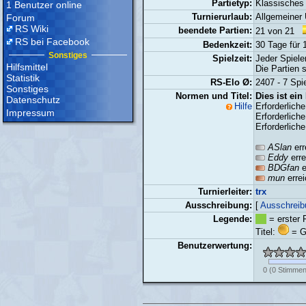
Partietyp:
Klassisches
1 Benutzer online
Turnierurlaub:
Allgemeiner 
Forum
RS Wiki
beendete Partien:
21 von 21
RS bei Facebook
Bedenkzeit:
30 Tage für 
Sonstiges
Spielzeit:
Jeder Spiele
Hilfsmittel
Die Partien 
Statistik
RS-Elo Ø:
2407 - 7 Spie
Sonstiges
Normen und Titel:
Dies ist ein
Datenschutz
Hilfe
Erforderlich
Impressum
Erforderlich
Erforderlich
ASlan
err
Eddy
erre
BDGfan
e
mun
errei
Turnierleiter:
trx
Ausschreibung:
[
Ausschreib
Legende:
= erster 
Titel:
= G
Benutzerwertung:
0
(
0
Stimmen