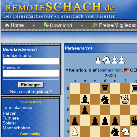
Home
-
-
Preise/Mitgliedsc
Download
Partieansicht
Benutzerbereich
Benutzername:
Passwort:
•
heinrich, olaf
(
olafheinrich
,
GER
2502)
a
b
c
d
e
f
g
8
Noch nicht registriert?
7
Spielbetrieb
Terminkalender
6
Partien
Turniere
5
Spieler
Mannschaften
4
Community