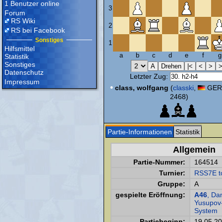
1 Benutzer online
3
Forum
RS Wiki
2
RS bei Facebook
Sonstiges
1
Hilfsmittel
a
b
c
d
e
f
g
Statistik
Sonstiges
Datenschutz
Letzter Zug:
Impressum
•
class, wolfgang
(
classki
,
GER,
2468)
Partie-Informationen
Statistik
Allgemein
Partie-Nummer:
164514
Turnier:
RSS7E t
Gruppe:
A
gespielte Eröffnung:
A46
, Da
Yusupov-
System
Partiebeginn:
19.05.2