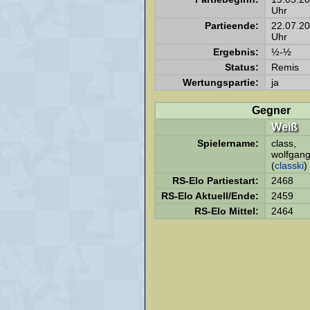
Uhr
Partieende:
22.07.2
Uhr
Ergebnis:
½-½
Status:
Remis
Wertungspartie:
ja
Gegner
Weiß
Spielername:
class,
wolfgan
(
classki
)
RS-Elo Partiestart:
2468
RS-Elo Aktuell/Ende:
2459
RS-Elo Mittel:
2464