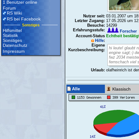
1 Benutzer online
Forum
RS Wiki
Nutzer seit:
03.01.2007 um 18
RS bei Facebook
Letzter Zugang:
17.05.2026 um 12
Sonstiges
Besuche:
14299
Erfahrungsstufe:
Hilfsmittel
Forscher
Statistik
Account-Status
Echtheit bestätig
Sonstiges
Hilfe
:
Datenschutz
Eigene
hi leute! glaubt 
Kurzbeschreibung:
Impressum
engine sagt;-) d
fwz 2034 meiste
fernschach viel 
Urlaub:
olafheinrich ist de
Alle
Klassisch