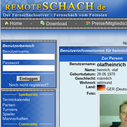
Home
-
-
Preise/Mitgliedsc
Download
N
Benutzerbereich
Benutzerinformationen für heinrich
Benutzername:
Zur Person
Passwort:
Benutzername:
olafheinrich
Name:
heinrich, olaf
Geburtsdatum:
28.06.1970
Geschlecht:
männlich
Wohnort:
wittmund
Noch nicht registriert?
Land:
GER (Deutsc
Foto:
Spielbetrieb
Terminkalender
Partien
Turniere
Spieler
Mannschaften
Community