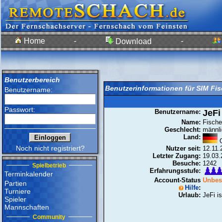
Home
-
-
Download
Benutzerbereich
Benutzerinformationen für SIM Fis
Benutzername:
Passwort:
Benutzername:
JeFi
Name:
Fische
Geschlecht:
männli
Land:
G
Noch nicht registriert?
Nutzer seit:
12.11.
Letzter Zugang:
19.03.
Besuche:
1242
Spielbetrieb
Erfahrungsstufe:
Terminkalender
Account-Status
Unbest
Partien
Hilfe
:
Turniere
Urlaub:
JeFi is
Spieler
Mannschaften
Community