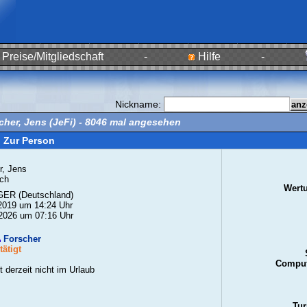
Preise/Mitgliedschaft
-
Hilfe
-
Nickname:
cher, Jens (JeFi) - 8046 mal angesehen
Zur Person
r, Jens
ch
Wert
ER (Deutschland)
2019 um 14:24 Uhr
2026 um 07:16 Uhr
Forscher
ätigt
Comput
t derzeit nicht im Urlaub
Tur