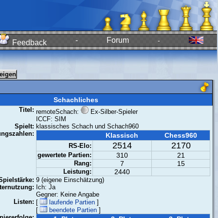
-
Forum
-
Feedback
Schachliches
Titel:
remoteSchach:
Ex-Silber-Spieler
ICCF: SIM
Spielt:
klassisches Schach und Schach960
ungszahlen:
Klassisch
Chess960
2514
2170
RS-Elo:
gewertete Partien:
310
21
Rang:
7
15
Leistung:
2440
Spielstärke:
9 (eigene Einschätzung)
ernutzung:
Ich: Ja
Gegner: Keine Angabe
Listen:
[
laufende Partien
]
[
beendete Partien
]
niererfolge: