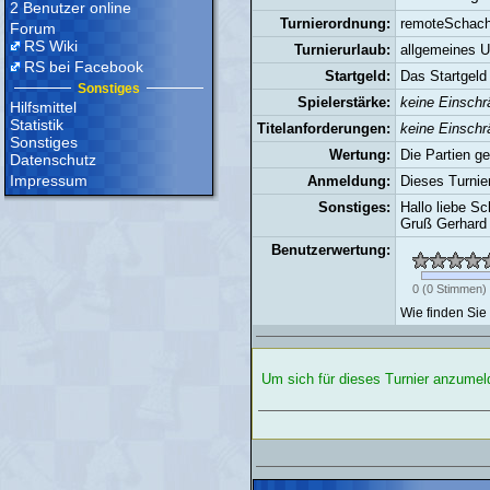
2 Benutzer online
Turnierordnung:
remoteSchac
Forum
RS Wiki
Turnierurlaub:
allgemeines Ur
RS bei Facebook
Startgeld:
Das Startgeld
Sonstiges
Spielerstärke:
keine Einsch
Hilfsmittel
Statistik
Titelanforderungen:
keine Einsch
Sonstiges
Wertung:
Die Partien g
Datenschutz
Impressum
Anmeldung:
Dieses Turnie
Sonstiges:
Hallo liebe Sc
Gruß Gerhard
Benutzerwertung:
0
(
0
Stimmen)
Wie finden Sie
Um sich für dieses Turnier anzume