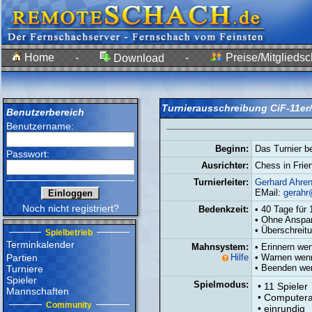
Home
-
-
Preise/Mitgliedsc
Download
Turnierausschreibung CiF-11er
Benutzerbereich
Benutzername:
Beginn:
Das Turnier b
Passwort:
Ausrichter:
Chess in Frie
Turnierleiter:
Gerhard Ahren
EMail:
gerah
Noch nicht registriert?
Bedenkzeit:
• 40 Tage für
• Ohne Anspar
• Überschreit
Spielbetrieb
Terminkalender
Mahnsystem:
• Erinnern we
Partien
Hilfe
• Warnen wen
• Beenden we
Turniere
Spieler
Spielmodus:
• 11 Spieler
Mannschaften
• Computer
Community
• einrundig