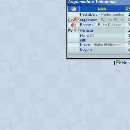
Angemeldete Teilnehmer
Nick
RS
PedroDarc
- Pedro Santos
superwewi
- Werner Wittal
Ex-
Bearwolf
- Björn Knöppel
wanaka
Ex-
Heinz24
gittl
Katze
- Heiko Hoffmann
fregone
[
Neue