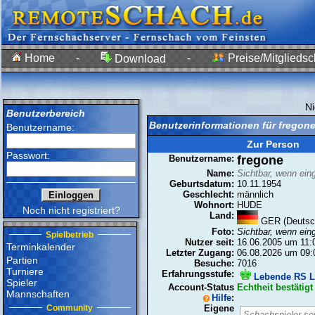
Home
-
-
Preise/Mitgliedsc
Download
N
Benutzerbereich
Benutzerinformationen für fregon
Benutzername:
Zur Person
Passwort:
Benutzername:
fregone
Name:
Sichtbar, wenn ein
Geburtsdatum:
10.11.1954
Geschlecht:
männlich
Wohnort:
HUDE
Noch nicht registriert?
Land:
GER (Deutsc
Foto:
Sichtbar, wenn ein
Spielbetrieb
Nutzer seit:
16.06.2005 um 11:
Terminkalender
Letzter Zugang:
06.08.2026 um 09:
Partien
Besuche:
7016
Turniere
Erfahrungsstufe:
Lebende RS L
Spieler
Account-Status
Echtheit bestätigt
Mannschaften
Hilfe
:
Community
Eigene
Schachspieler sei