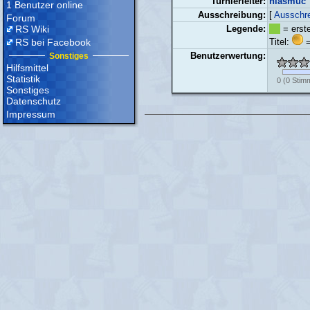
Turnierleiter:
hiasmuc
1 Benutzer online
Ausschreibung:
[
Ausschre
Forum
RS Wiki
Legende:
= erste
RS bei Facebook
Titel:
=
Benutzerwertung:
Sonstiges
Hilfsmittel
Statistik
0
(
0
Stim
Sonstiges
Datenschutz
Impressum