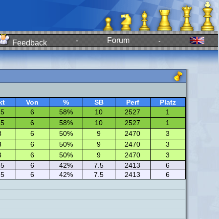
-
Forum
-
Feedback
kt
Von
%
SB
Perf
Platz
.5
6
58%
10
2527
1
.5
6
58%
10
2527
1
3
6
50%
9
2470
3
3
6
50%
9
2470
3
3
6
50%
9
2470
3
.5
6
42%
7.5
2413
6
.5
6
42%
7.5
2413
6