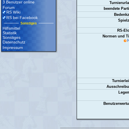
3 Benutzer online
Turnierurl
Forum
beendete Part
RS Wiki
Bedenkze
RS bei Facebook
Spielz
Sonstiges
Hilfsmittel
RS-Elo
Statistik
Normen und Tit
Sonstiges
H
Datenschutz
Impressum
Turnierlei
Ausschreibu
Legen
Benutzerwertu