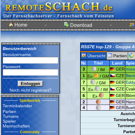
Home
-
-
Download
RSS7E top-129 - Gruppe A
Benutzerbereich
Benutzername:
Übersicht
Partien
Nr.
Titel
Land
Spie
Passwort:
3
GER
mou
/ IM
1
CZE
Biert
Ex-
/ GM
7
GER
Edd
/ GM
5
CZE
Cvak
Ex-
/ IM
Noch nicht registriert?
6
GER
Blöm
Ex-
Spielbetrieb
2
GER
Hans
Terminkalender
4
GER
Buett
Partien
Ausrich
Turniere
Turnierbegi
Spieler
Mannschaften
Turnieren
Partie
Community