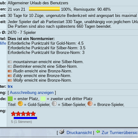
aub:
Allgemeiner Urlaub des Benutzers
ien:
21 von 21
100%, Remisquote: 90.48%
it:
30 Tage für 10 Züge, ungenutzte Bedenkzeit wird angespart bis maximal
eit:
Jeder Spieler darf ab Partiestart 330 Tage, unabhängig von jeglichem Ur
Die Partien sind also nach spätestens 660 Tagen beendet.
 Ø:
2470 - 7 Spieler
el:
Dies ist ein Normturnier:
ilfe
Erforderliche Punktzahl für Gold-Norm: 4.5
Erforderliche Punktzahl für Silber-Norm: 3.5
Erforderliche Punktzahl für Bronze-Norm: 3
mountainman
erreicht eine Silber-Norm.
Biertrinker
erreicht eine Silber-Norm.
Rudin
erreicht eine Bronze-Norm.
Eddy
erreicht eine Bronze-Norm.
Wolly
erreicht eine Bronze-Norm.
ter:
trx
ng:
[
Ausschreibung anzeigen
]
de:
= erster Platz,
= zweiter und dritter Platz
Titel:
= Gold-Spieler,
= Silber-Spieler,
= Bronze-Spieler,
ng:
5
(
1
Stimmen)
[
Druckansicht
|
Zur Turnierübersic