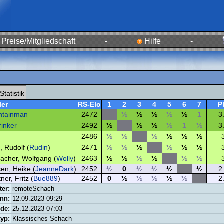
Preise/Mitgliedschaft
-
Hilfe
-
Statistik
ler
RS-Elo
1
2
3
4
5
6
7
P
ntainman
2472
½
½
½
½
½
1
3
rinker
2492
½
½
½
½
1
½
3
y
2486
½
½
½
½
½
½
, Rudolf (
Rudin
)
2471
½
½
½
½
½
½
acher, Wolfgang (
Wolly
)
2463
½
½
½
½
½
½
en, Heike (
JeanneDark
)
2452
½
0
½
½
½
½
2
ner, Fritz (
Bue889
)
2452
0
½
½
½
½
½
2
ter:
remoteSchach
nn:
12.09.2023 09:29
de:
25.12.2023 07:03
typ:
Klassisches Schach