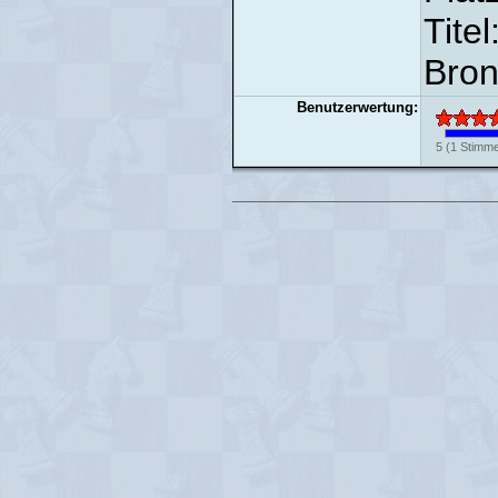
Titel
Bron
Benutzerwertung:
5
(
1
Stimme