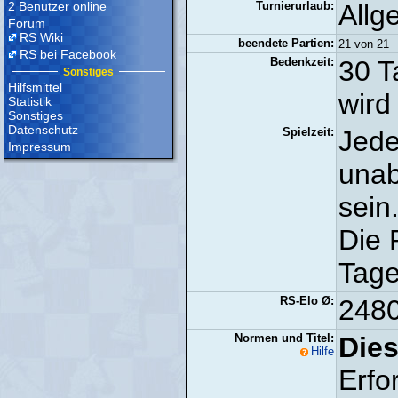
2 Benutzer online
Turnierurlaub:
Allg
Forum
RS Wiki
beendete Partien:
21 von 2
RS bei Facebook
Bedenkzeit:
30 T
Sonstiges
Hilfsmittel
wird
Statistik
Sonstiges
Datenschutz
Spielzeit:
Jede
Impressum
unab
sein
Die 
Tage
RS-Elo Ø:
2480
Normen und Titel:
Dies
Hilfe
Erfo