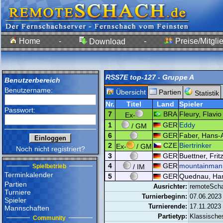
Home
-
-
Preise/Mitgli
Download
RSS7E top-127 - Gruppe A
Benutzerbereich
Benutzername:
Übersicht
Partien
Statistik
Nr.
Titel
Land
Spieler
Passwort:
7
BRA
Fleury, Flavio
Ex-
1
GER
Eddy
/ GM
6
GER
Faber, Hans-A
2
CZE
Biertrinker
Ex-
/ GM
Noch nicht registriert?
3
GER
Buettner, Fritz
4
GER
mountainman
Spielbetrieb
/ IM
Terminkalender
5
GER
Quednau, Han
Partien
Ausrichter:
remoteSch
Turniere
Turnierbeginn:
07.06.2023
Spieler
Turnierende:
17.11.2023
Mannschaften
Partietyp:
Klassische
Community