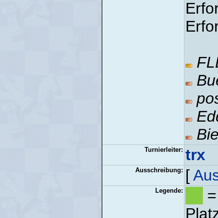
Erfo
Erfo
FL
Bu
po
Ed
Bie
Turnierleiter:
trx
Ausschreibung:
[
Aus
Legende:
= 
Plat