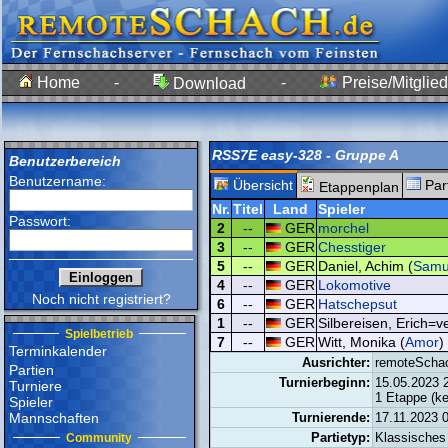
Home
-
-
Preise/Mitglied
Download
RSS7E easy-328 - Gruppe A
Benutzerbereich
Benutzername:
Übersicht
Par
Etappenplan
Nr.
Titel
Land
Spieler
Passwort:
2
--
GER
morchel
3
--
GER
Chesstiger
5
--
GER
Daniel, Achim (
Samu
4
--
GER
Lokomotive
Noch nicht registriert?
6
--
GER
Hatschepsut
1
--
GER
Silbereisen, Erich=v
Spielbetrieb
7
--
GER
Witt, Monika (
Amor
)
Terminkalender
Ausrichter:
remoteScha
Partien
Turnierbeginn:
15.05.2023 
Turniere
1 Etappe (k
Spieler
Mannschaften
Turnierende:
17.11.2023 
Partietyp:
Klassisches
Community