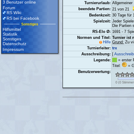
3 Benutzer online
Turnierurlaub:
Allgemeiner
Forum
beendete Partien:
21 von 21
RS Wiki
Bedenkzeit:
30 Tage für 
RS bei Facebook
Spielzeit:
Jeder Spiele
Sonstiges
Die Partien 
Hilfsmittel
RS-Elo Ø:
1691 - 7 Spi
Statistik
Normen und Titel:
Turnier ist 
Sonstiges
Hilfe
Grund:
Zu vi
Datenschutz
Turnierleiter:
trx
Impressum
Ausschreibung:
[
Ausschreib
Legende:
= erster 
Titel:
= G
Benutzerwertung:
0
(
0
Stimmen