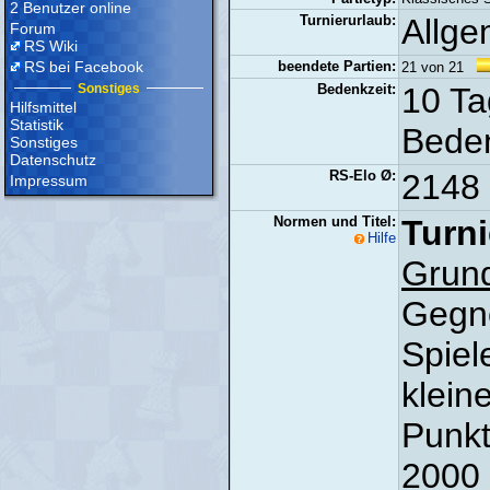
2 Benutzer online
Turnierurlaub:
Allge
Forum
RS Wiki
RS bei Facebook
beendete Partien:
21 von 21
Sonstiges
Bedenkzeit:
10 Ta
Hilfsmittel
Statistik
Beden
Sonstiges
Datenschutz
RS-Elo Ø:
2148 
Impressum
Normen und Titel:
Turni
Hilfe
Grun
Gegne
Spiel
klein
Punkt
2000 