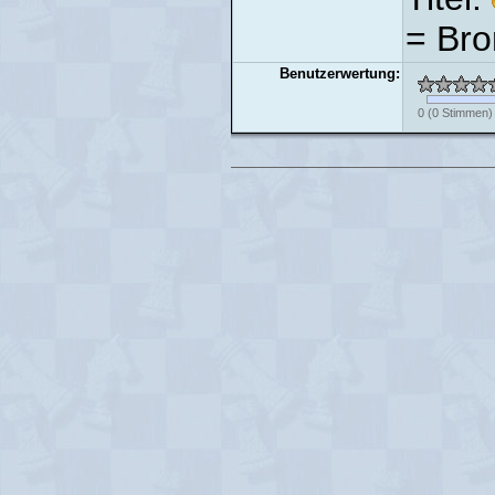
= Bro
Benutzerwertung:
0
(
0
Stimmen)