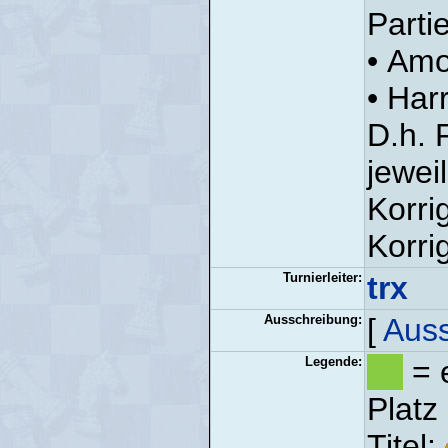
Parti
• Amo
• Har
D.h. 
jeweil
Korri
Korri
Turnierleiter:
trx
Ausschreibung:
[
Auss
Legende:
= e
Platz
Titel: