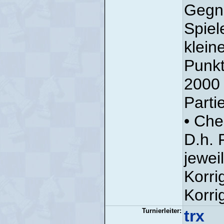
Gegne
Spiel
klein
Punkt
2000 
Parti
• Che
D.h. 
jewei
Korri
Korri
Turnierleiter:
trx