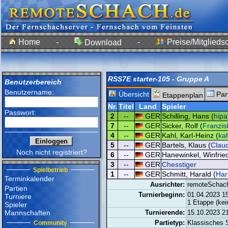
Home
-
-
Preise/Mitgliedsc
Download
RSS7E starter-105 - Gruppe A
Benutzerbereich
Benutzername:
Übersicht
Par
Etappenplan
Nr.
Titel
Land
Spieler
Passwort:
2
--
GER
Schilling, Hans (
hipa
7
--
GER
Sicker, Rolf (
Franzis
4
--
GER
Kahl, Karl-Heinz (
ka
5
--
GER
Bartels, Klaus (
Clau
Noch nicht registriert?
6
--
GER
Hanewinkel, Winfried
3
--
GER
Chesstiger
Spielbetrieb
1
--
GER
Schmitt, Harald (
Har
Terminkalender
Ausrichter:
remoteSchac
Partien
Turnierbeginn:
01.04.2023 1
Turniere
1 Etappe (ke
Spieler
Mannschaften
Turnierende:
15.10.2023 2
Partietyp:
Klassisches 
Community