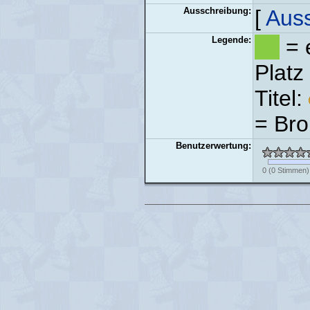
Ausschreibung:
[
Aus
Legende:
= e
Platz
Titel:
= Bro
Benutzerwertung:
0
(
0
Stimmen)