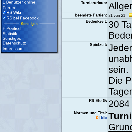
1 Benutzer online
Turnierurlaub:
Allge
Forum
RS Wiki
beendete Partien:
21 von 21
RS bei Facebook
Bedenkzeit:
30 Ta
Sonstiges
Hilfsmittel
Beden
Statistik
Sonstiges
Datenschutz
Spielzeit:
Jeder
Impressum
unabh
sein.
Die P
Tagen
RS-Elo Ø:
2084 
Normen und Titel:
Turni
Hilfe
Grun