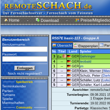
Home
-
-
Preise/Mitgliedsc
Download
RSS7E basic-113 - Gruppe A
Benutzerbereich
Benutzername:
Übersicht
Par
Etappenplan
Nr.
Titel
Land
Spieler
Passwort:
3
GER
Gehringer
Ex-
4
--
GER
teobald
1
--
GER
jm
6
--
GER
Klein, Werner (
Was
Noch nicht registriert?
7
--
GER
Schulz, Peter (
Dar
2
--
GER
Schäfer, Lutz (
Lulu
Spielbetrieb
5
--
GER
Schäfer, Karl-Ludwi
Terminkalender
Ausrichter:
remoteSchac
Partien
Turniere
Turnierbeginn:
09.08.2021 1
1 Etappe (ke
Spieler
Mannschaften
Turnierende:
19.02.2022 0
Community
Partietyp:
Klassisches 