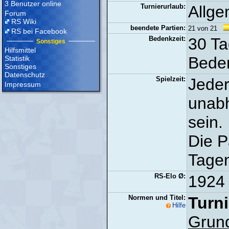
3 Benutzer online
Turnierurlaub:
Allge
Forum
RS Wiki
beendete Partien:
21 von 21
RS bei Facebook
Bedenkzeit:
30 Ta
Sonstiges
Hilfsmittel
Beden
Statistik
Sonstiges
Datenschutz
Spielzeit:
Jeder
Impressum
unabh
sein.
Die P
Tagen
RS-Elo Ø:
1924 
Normen und Titel:
Turni
Hilfe
Grun