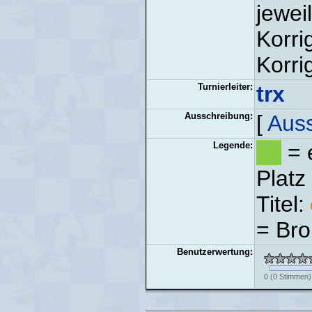
jewei
Korri
Korri
Turnierleiter:
trx
Ausschreibung:
[
Aus
Legende:
= e
Platz
Titel:
= Bro
Benutzerwertung:
0
(
0
Stimmen)