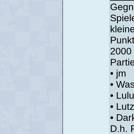
Gegne
Spiel
klein
Punkt
2000 
Parti
• jm
• Wa
• Lul
• Lut
• Da
D.h. 