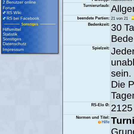
2 Benutzer online
Turnierurlaub:
Allge
Forum
RS Wiki
RS bei Facebook
beendete Partien:
21 von 21
Sonstiges
Bedenkzeit:
30 Ta
Hilfsmittel
Statistik
Beden
Sonstiges
Datenschutz
Spielzeit:
Jeder
Impressum
unab
sein.
Die P
Tage
RS-Elo Ø:
2125 
Normen und Titel:
Turni
Hilfe
Grun