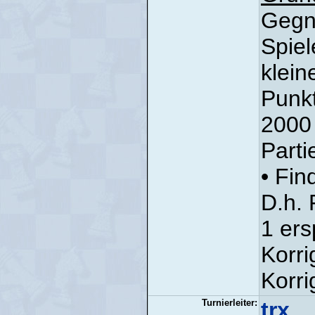
Gegne
Spiel
klein
Punkt
2000 
Parti
• Fin
D.h. 
1 ers
Korri
Korri
Turnierleiter:
trx