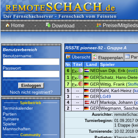
Home
-
-
Preise/Mitglieds
Download
RSS7E pioneer-92 - Gruppe A
Benutzerbereich
Benutzername:
Übersicht
Par
Etappenplan
Nr.
Titel
Land
Spieler
Passwort:
6
NED
van Dijk, Erik (
evd1
Ex-
1
GER
Schatz, Hans-Diete
Ex-
7
GER
Wittig, Frank (
Stoff
Ex-
5
--
GER
Kahl, Karl-Heinz (
k
Noch nicht registriert?
3
--
GER
LG49
4
--
AUT
Markoja, Johann (
j
Spielbetrieb
Terminkalender
2
--
GER
Wiegmann, Sascha
Partien
Ausrichter:
remoteSchac
Turniere
Turnierbeginn:
01.09.2017 0
Spieler
1 Etappe (ke
Mannschaften
Turnierende:
10.02.2018 0
Community
Partietyp:
Klassisches