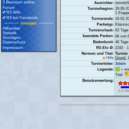
3 Benutzer online
Ausrichter:
remote
Forum
Turnierbeginn:
29.09.2
RS Wiki
1 Etappe
RS bei Facebook
Turnierende:
19.02.2
Sonstiges
Partietyp:
Klassis
Hilfsmittel
Turnierurlaub:
63 Tage 
Statistik
beendete Partien:
66 von
Sonstiges
Datenschutz
Bedenkzeit:
40 Tage
Impressum
RS-Elo Ø:
2192 - 1
Normen und Titel:
Turnier
Hilfe
Grund:
Z
Turnierleiter:
3stein
Legende:
= ers
Titel:
Benutzerwertung:
5
(
2
St