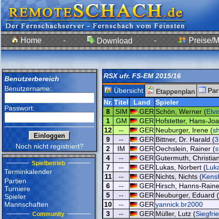
Home
-
-
Preise/Mi
Download
RSX ufr. FS-EM 2015/16
Benutzerbereich
Benutzername:
Übersicht
Par
Etappenplan
Nr.
Titel
Land
Spieler
Passwort:
8
SIM
GER
Schön, Werner (
Elvi
1
GM
GER
Hofstetter, Hans-Joa
12
--
GER
Neuburger, Irene (
s
9
--
GER
Bittner, Dr. Harald (
3
Noch nicht registriert?
2
IM
GER
Oechslein, Rainer (
s
4
--
GER
Gutermuth, Christian
Spielbetrieb
7
--
GER
Lukas, Norbert (
Luk
Terminkalender
11
--
GER
Nichts, Nichts (
Kens
Partien
6
--
GER
Hirsch, Hanns-Raine
Turniere
5
--
GER
Neuburger, Eduard (
Spieler
Mannschaften
10
--
GER
yannick.br2000
3
--
GER
Müller, Lutz (
Siegfri
Community