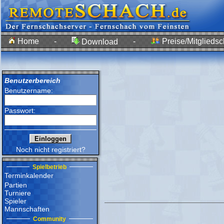
Home
-
-
Preise/Mitgliedsc
Download
Benutzerbereich
Benutzername:
Passwort:
Noch nicht registriert?
Spielbetrieb
Terminkalender
Partien
Turniere
Spieler
Mannschaften
Community