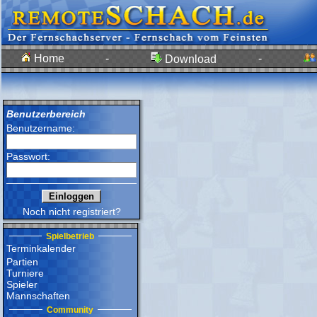
Home
-
-
Download
Benutzerbereich
Benutzername:
Passwort:
Noch nicht registriert?
Spielbetrieb
Terminkalender
Partien
Turniere
Spieler
Mannschaften
Community