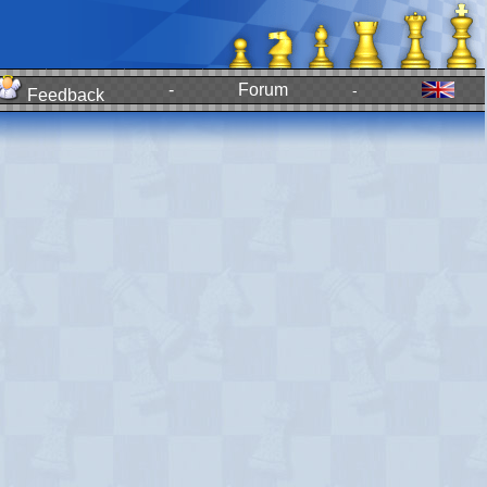
-
Forum
-
Feedback