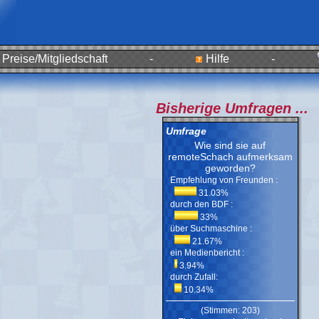
Preise/Mitgliedschaft
-
Hilfe
-
Bisherige Umfragen ...
Umfrage
Wie sind sie auf
remoteSchach aufmerksam
geworden?
Empfehlung von Freunden :
31.03%
durch den BDF :
33%
über Suchmaschine :
21.67%
ein Medienbericht :
3.94%
durch Zufall:
10.34%
(Stimmen: 203)