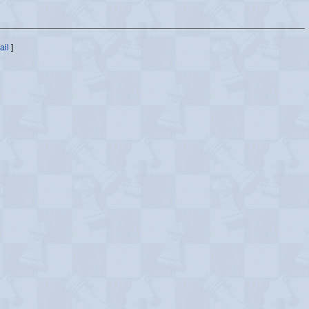
ail
]